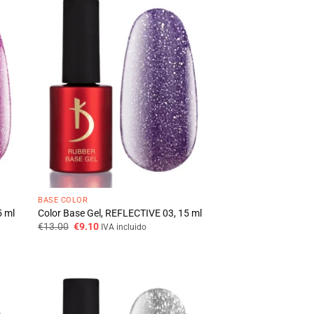
BASE COLOR
5 ml
Color Base Gel, REFLECTIVE 03, 15 ml
O
O
€
13.00
€
9.10
IVA incluido
preço
preço
original
atual
era:
é:
€13.00.
€9.10.