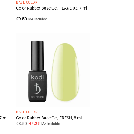
BASE COLOR
Color Rubber Base Gel, FLAKE 03, 7 ml
€
9.50
IVA incluido
BASE COLOR
7 ml
Color Rubber Base Gel, FRESH, 8 ml
O
O
€
8.50
€
4.25
IVA incluido
preço
preço
original
atual