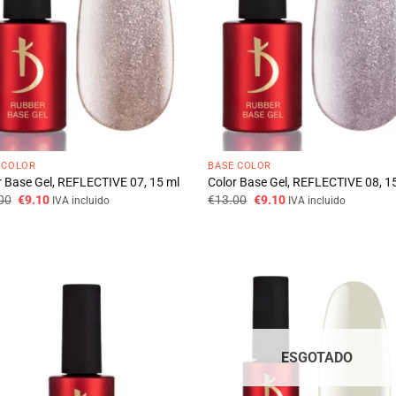
 COLOR
BASE COLOR
r Base Gel, REFLECTIVE 07, 15 ml
Color Base Gel, REFLECTIVE 08, 1
O
O
O
O
00
€
9.10
€
13.00
€
9.10
IVA incluido
IVA incluido
preço
preço
preço
preço
original
atual
original
atual
era:
é:
era:
é:
€13.00.
€9.10.
€13.00.
€9.10.
ESGOTADO