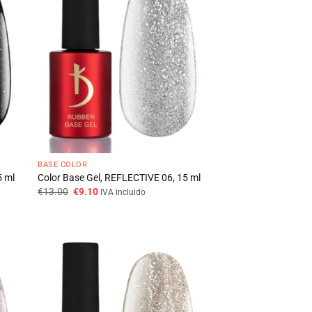
BASE COLOR
5 ml
Color Base Gel, REFLECTIVE 06, 15 ml
O
O
€
13.00
€
9.10
IVA incluido
preço
preço
original
atual
era:
é:
€13.00.
€9.10.