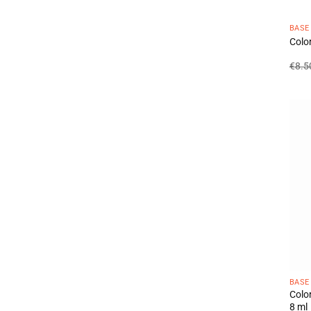
BASE
Color
€
8.5
BASE
Colo
8 ml