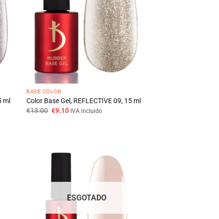
BASE COLOR
5 ml
Color Base Gel, REFLECTIVE 09, 15 ml
O
O
€
13.00
€
9.10
IVA incluido
preço
preço
original
atual
era:
é:
€13.00.
€9.10.
ESGOTADO