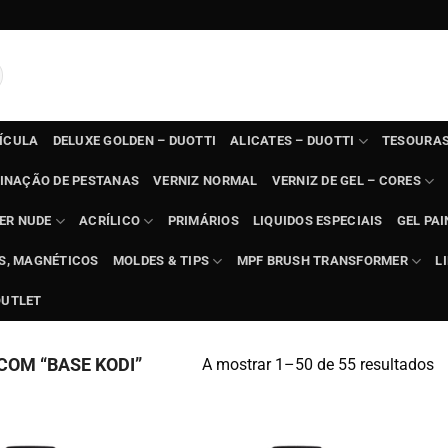
TÍCULA
DELUXE GOLDEN – DUOTTI
ALICATES – DUOTTI
TESOURAS
INAÇÃO DE PESTANAS
VERNIZ NORMAL
VERNIZ DE GEL – CORES
ER NUDE
ACRÍLICO
PRIMÁRIOS
LIQUIDOS ESPECIAIS
GEL PAI
TS, MAGNÉTICOS
MOLDES & TIPS
MPF BRUSH TRANSFORMER
L
OUTLET
OM “BASE KODI”
A mostrar 1–50 de 55 resultados