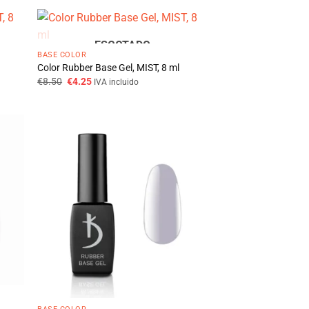
era:
é:
€8.50.
€4.25.
ESGOTADO
BASE COLOR
Color Rubber Base Gel, MIST, 8 ml
O
O
€
8.50
€
4.25
IVA incluido
preço
preço
original
atual
era:
é:
€8.50.
€4.25.