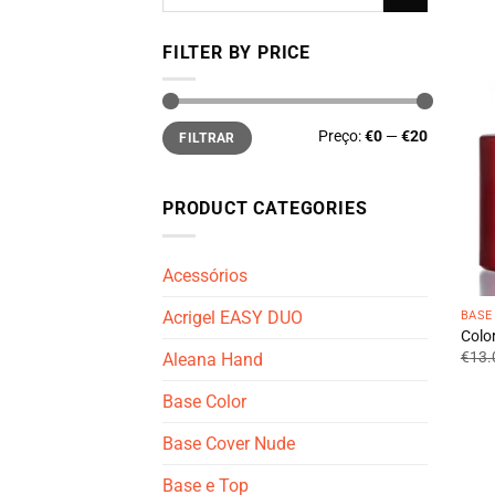
por:
FILTER BY PRICE
Preço
Preço
Preço:
€0
—
€20
FILTRAR
mínimo
máximo
PRODUCT CATEGORIES
Acessórios
Acrigel EASY DUO
BASE
Colo
€
13.
Aleana Hand
Base Color
Base Cover Nude
Base e Top