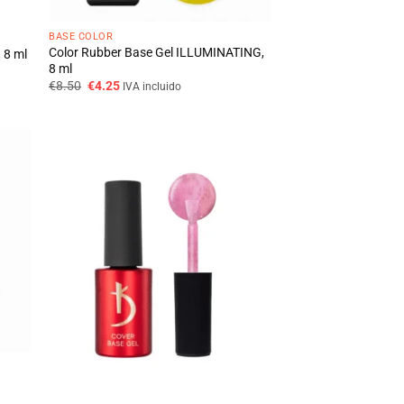
BASE COLOR
Color Rubber Base Gel ILLUMINATING,
 8 ml
8 ml
O
O
€
8.50
€
4.25
IVA incluido
preço
preço
original
atual
era:
é:
€8.50.
€4.25.