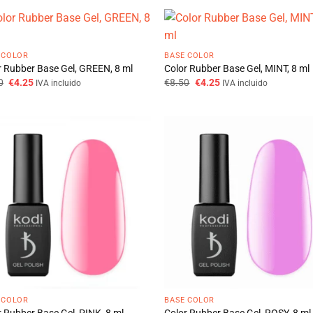
era:
é:
€9.50.
€6.65.
 COLOR
BASE COLOR
r Rubber Base Gel, GREEN, 8 ml
Color Rubber Base Gel, MINT, 8 ml
O
O
O
O
0
€
4.25
€
8.50
€
4.25
IVA incluido
IVA incluido
preço
preço
preço
preço
original
atual
original
atual
era:
é:
era:
é:
€8.50.
€4.25.
€8.50.
€4.25.
 COLOR
BASE COLOR