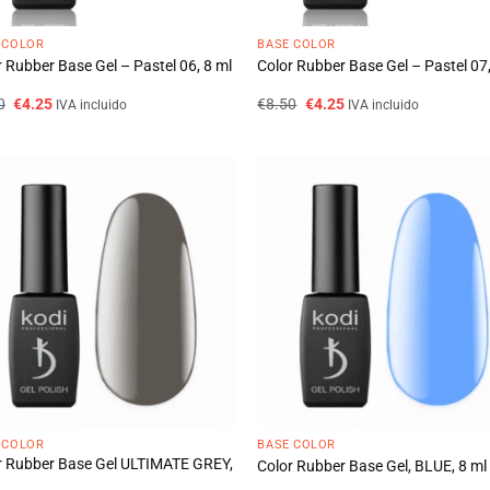
 COLOR
BASE COLOR
 Rubber Base Gel – Pastel 06, 8 ml
Color Rubber Base Gel – Pastel 07,
O
O
O
O
0
€
4.25
€
8.50
€
4.25
IVA incluido
IVA incluido
preço
preço
preço
preço
original
atual
original
atual
era:
é:
era:
é:
€8.50.
€4.25.
€8.50.
€4.25.
 COLOR
BASE COLOR
r Rubber Base Gel ULTIMATE GREY,
Color Rubber Base Gel, BLUE, 8 ml