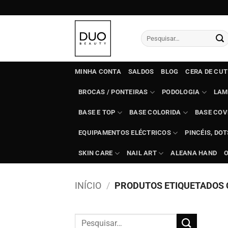
Skip
to
content
Pesquisar
por:
MINHA CONTA
SALDOS
BLOG
CERA DE CU
BROCAS / PONTEIRAS
PODOLOGIA
LAM
BASE E TOP
BASE COLORIDA
BASE COV
EQUIPAMENTOS ELÉCTRICOS
PINCÉIS, DO
SKIN CARE
NAIL ART
ALEANA HAND
INÍCIO
/
PRODUTOS ETIQUETADOS C
Pesquisar