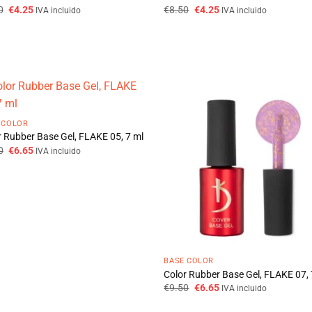
O
O
O
O
0
€
4.25
€
8.50
€
4.25
IVA incluido
IVA incluido
preço
preço
preço
preço
original
atual
original
atual
era:
é:
era:
é:
€8.50.
€4.25.
€8.50.
€4.25.
 COLOR
r Rubber Base Gel, FLAKE 05, 7 ml
O
O
0
€
6.65
IVA incluido
preço
preço
original
atual
era:
é:
€9.50.
€6.65.
BASE COLOR
Color Rubber Base Gel, FLAKE 07, 
O
O
€
9.50
€
6.65
IVA incluido
preço
preço
original
atual