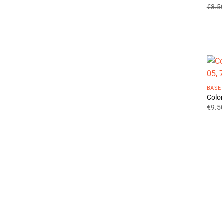
€
8.5
BASE
Colo
€
9.5