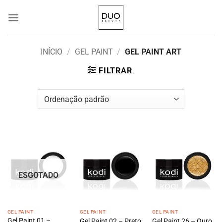
Skip
to
content
INÍCIO
/
GEL PAINT
/
GEL PAINT ART
FILTRAR
ESGOTADO
GEL PAINT
GEL PAINT
GEL PAINT
Gel Paint 01 –
Gel Paint 02 – Preto
Gel Paint 26 – Ouro