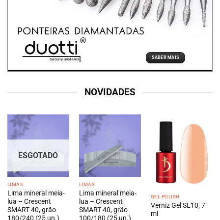
SABER MAIS
NOVIDADES
ESGOTADO
LIMAS
LIMAS
Lima mineral meia-
Lima mineral meia-
GEL POLISH
lua – Crescent
lua – Crescent
Verniz Gel SL10, 7
SMART 40, grão
SMART 40, grão
ml
180/240 (25 un.)
100/180 (25 un.)