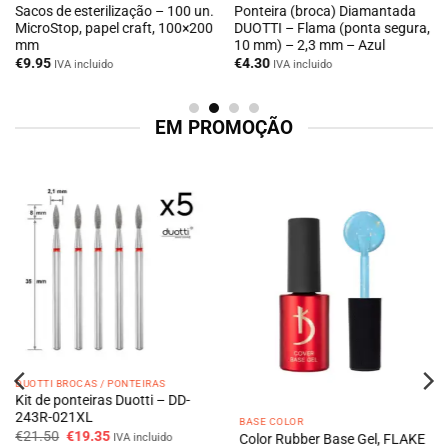
Sacos de esterilização – 100 un.
Ponteira (broca) Diamantada
MicroStop, papel craft, 100×200
DUOTTI – Flama (ponta segura,
mm
10 mm) – 2,3 mm – Azul
€
9.95
€
4.30
IVA incluido
IVA incluido
EM PROMOÇÃO
DUOTTI BROCAS / PONTEIRAS
Kit de ponteiras Duotti – DD-
243R-021XL
BASE COLOR
O
O
€
21.50
€
19.35
IVA incluido
Color Rubber Base Gel, FLAKE
preço
preço