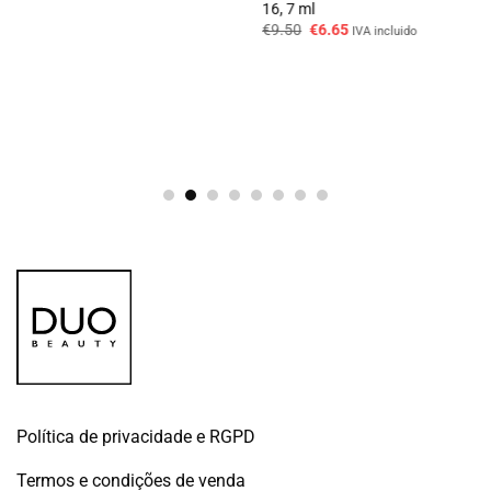
16, 7 ml
original
atual
O
O
era:
é:
€
9.50
€
6.65
IVA incluido
preço
preço
€21.50.
€19.35.
original
atual
era:
é:
€9.50.
€6.65.
Política de privacidade e RGPD
Termos e condições de venda