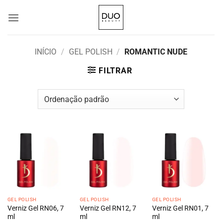
Skip
to
content
INÍCIO
/
GEL POLISH
/
ROMANTIC NUDE
FILTRAR
GEL POLISH
GEL POLISH
GEL POLISH
Verniz Gel RN06, 7
Verniz Gel RN12, 7
Verniz Gel RN01, 7
ml
ml
ml