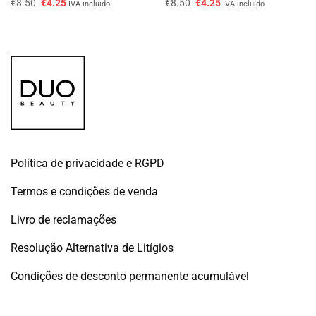
O
O
O
O
€
8.50
€
4.25
€
8.50
€
4.25
IVA incluido
IVA incluido
preço
preço
preço
preço
original
atual
original
atual
era:
é:
era:
é:
€8.50.
€4.25.
€8.50.
€4.25.
Política de privacidade e RGPD
Termos e condições de venda
Livro de reclamações
Resolução Alternativa de Litígios
Condições de desconto permanente acumulável