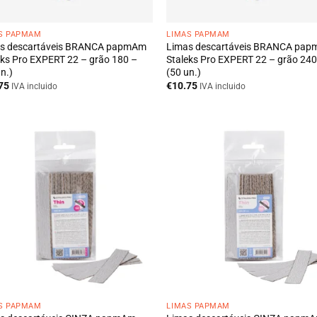
S PAPMAM
LIMAS PAPMAM
s descartáveis BRANCA papmAm
Limas descartáveis BRANCA pa
eks Pro EXPERT 22 – grão 180 –
Staleks Pro EXPERT 22 – grão 240
n.)
(50 un.)
75
€
10.75
IVA incluido
IVA incluido
S PAPMAM
LIMAS PAPMAM