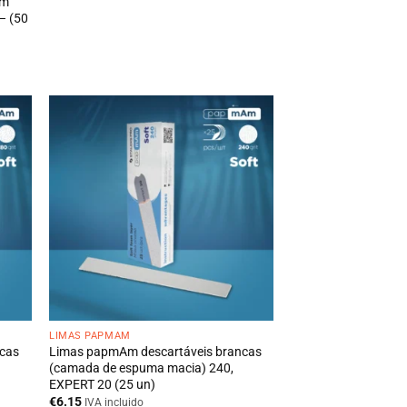
Am
– (50
LIMAS PAPMAM
ncas
Limas papmAm descartáveis brancas
(camada de espuma macia) 240,
EXPERT 20 (25 un)
€
6.15
IVA incluido