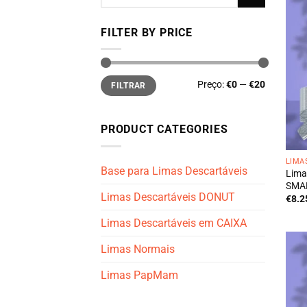
por:
FILTER BY PRICE
Preço
Preço
Preço:
€0
—
€20
FILTRAR
mínimo
máximo
PRODUCT CATEGORIES
LIMA
Base para Limas Descartáveis
Lima
SMAR
Limas Descartáveis DONUT
€
8.2
Limas Descartáveis em CAIXA
Limas Normais
Limas PapMam