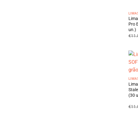
LIMA
Lima
Pro 
un.)
€
11.
LIMA
Lima
Stal
(30 u
€
11.