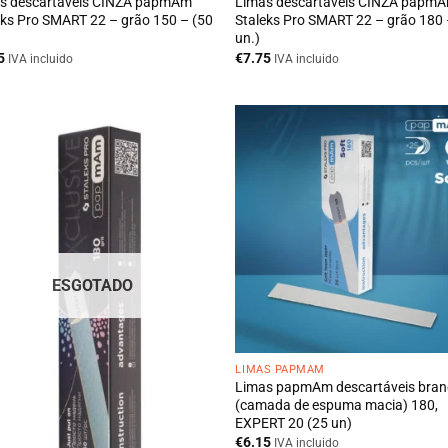
s descartáveis CINZA papmAm
Limas descartáveis CINZA papm
eks Pro SMART 22 – grão 150 – (50
Staleks Pro SMART 22 – grão 180 
un.)
5
€
7.75
IVA incluido
IVA incluido
ESGOTADO
LIMAS PAPMAM
Limas papmAm descartáveis bra
(camada de espuma macia) 180,
EXPERT 20 (25 un)
€
6.15
IVA incluido