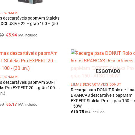
S PAPMAM
s descartáveis papmAm Staleks
EXCLUSIVE 22 – grão 100 – (50
O
O
89
€
5.94
IVA incluido
preço
preço
original
atual
era:
é:
€11.89.
€5.94.
ESGOTADO
S PAPMAM
s descartáveis papmAm SOFT
LIMAS DESCARTÁVEIS DONUT
eks Pro EXPERT 20 – grão 100 –
Recarga para DONUT Rolo de lima
n.)
BRANCAS descartáveis papMam
EXPERT Staleks Pro – grão 150 –
O
O
00
€
6.17
IVA incluido
150W
preço
preço
€
10.75
original
atual
IVA incluido
era:
é:
€11.00.
€6.17.