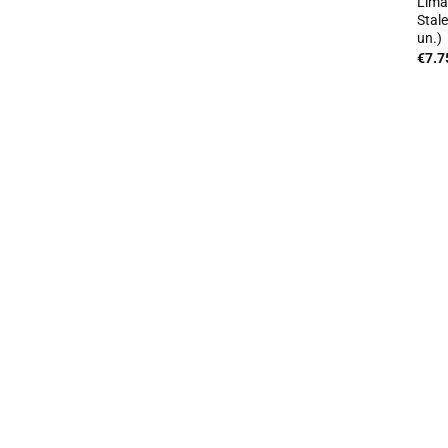
Lima
Stal
un.)
€
7.7