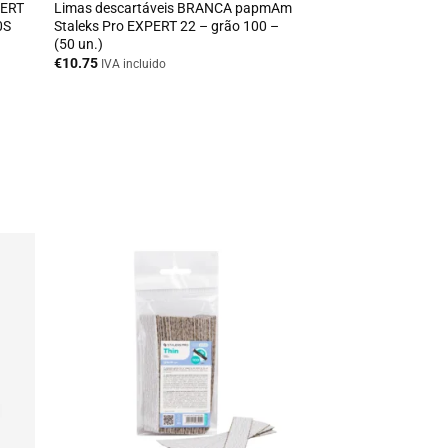
PERT
Limas descartáveis BRANCA papmAm
0S
Staleks Pro EXPERT 22 – grão 100 –
(50 un.)
€
10.75
IVA incluido