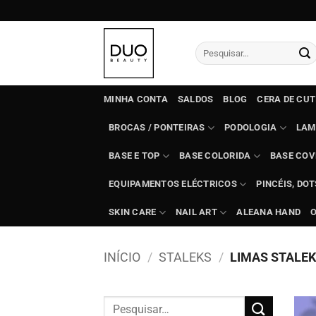
Skip
to
content
Pesquisar
por:
MINHA CONTA
SALDOS
BLOG
CERA DE CU
BROCAS / PONTEIRAS
PODOLOGIA
LAM
BASE E TOP
BASE COLORIDA
BASE COV
EQUIPAMENTOS ELÉCTRICOS
PINCÉIS, DO
SKIN CARE
NAIL ART
ALEANA HAND
INÍCIO
/
STALEKS
/
LIMAS STALE
Pesquisar