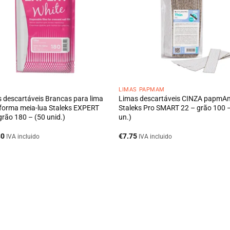
S
LIMAS PAPMAM
 descartáveis Brancas para lima
Limas descartáveis CINZA papmA
forma meia-lua Staleks EXPERT
Staleks Pro SMART 22 – grão 100 
grão 180 – (50 unid.)
un.)
80
€
7.75
IVA incluido
IVA incluido