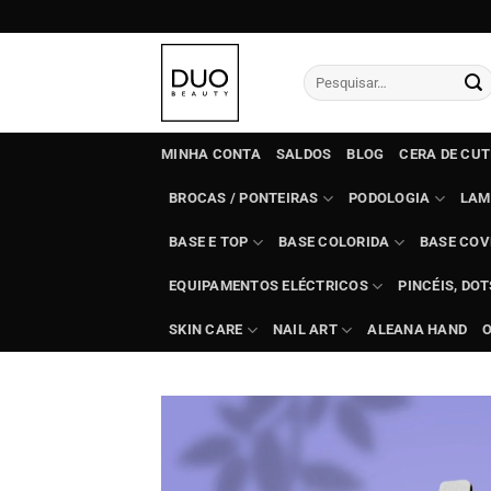
Skip
to
content
Pesquisar
por:
MINHA CONTA
SALDOS
BLOG
CERA DE CU
BROCAS / PONTEIRAS
PODOLOGIA
LAM
BASE E TOP
BASE COLORIDA
BASE COV
EQUIPAMENTOS ELÉCTRICOS
PINCÉIS, DO
SKIN CARE
NAIL ART
ALEANA HAND