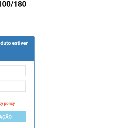
100/180
duto estiver
cy policy
CAÇÃO