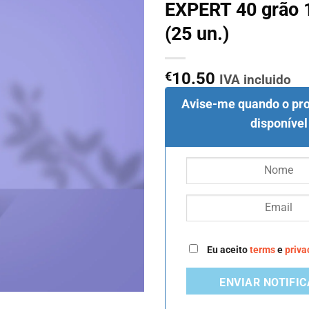
EXPERT 40 grão 
(25 un.)
€
10.50
IVA incluido
Avise-me quando o pro
disponível
Eu aceito
terms
e
priva
ENVIAR NOTIFI