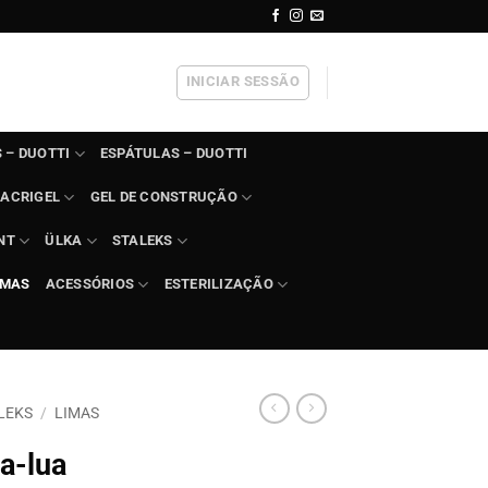
INICIAR SESSÃO
 – DUOTTI
ESPÁTULAS – DUOTTI
ACRIGEL
GEL DE CONSTRUÇÃO
NT
ÜLKA
STALEKS
IMAS
ACESSÓRIOS
ESTERILIZAÇÃO
LEKS
/
LIMAS
a-lua