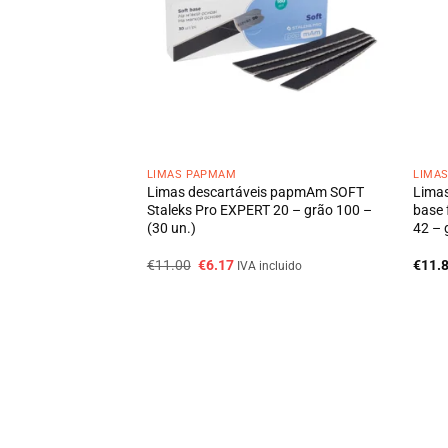
LIMAS PAPMAM
LIMA
is CINZA papmAm
Limas descartáveis papmAm SOFT
Limas
22 – grão 240 – (50
Staleks Pro EXPERT 20 – grão 100 –
base 
(30 un.)
42 – 
O
O
€
11.00
€
6.17
€
11.
IVA incluido
preço
preço
original
atual
era:
é:
€11.00.
€6.17.