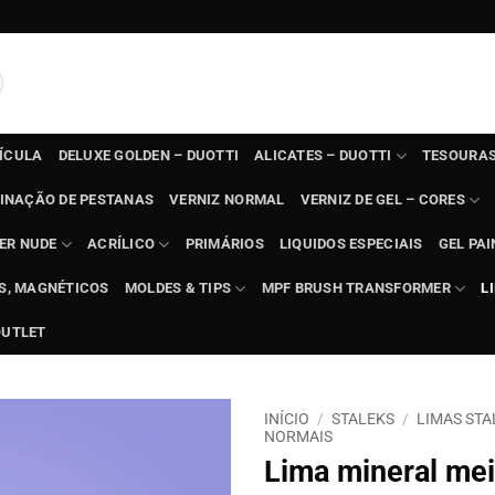
TÍCULA
DELUXE GOLDEN – DUOTTI
ALICATES – DUOTTI
TESOURAS
INAÇÃO DE PESTANAS
VERNIZ NORMAL
VERNIZ DE GEL – CORES
ER NUDE
ACRÍLICO
PRIMÁRIOS
LIQUIDOS ESPECIAIS
GEL PAI
TS, MAGNÉTICOS
MOLDES & TIPS
MPF BRUSH TRANSFORMER
L
OUTLET
INÍCIO
/
STALEKS
/
LIMAS STA
NORMAIS
Lima mineral mei