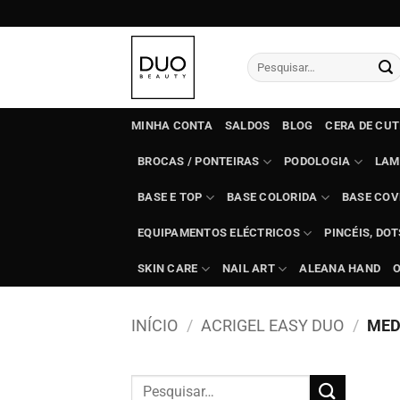
Skip
to
content
Pesquisar
por:
MINHA CONTA
SALDOS
BLOG
CERA DE CU
BROCAS / PONTEIRAS
PODOLOGIA
LAM
BASE E TOP
BASE COLORIDA
BASE COV
EQUIPAMENTOS ELÉCTRICOS
PINCÉIS, DO
SKIN CARE
NAIL ART
ALEANA HAND
INÍCIO
/
ACRIGEL EASY DUO
/
MEDI
Pesquisar