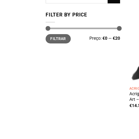
por:
FILTER BY PRICE
Preço
Preço
Preço:
€0
—
€20
FILTRAR
mínimo
máximo
ACRI
Acri
Art –
€
14.