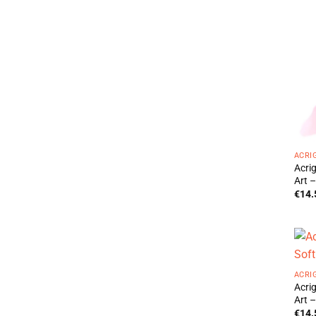
ACRI
Acri
Art –
€
14.
ACRI
Acri
Art –
€
14.