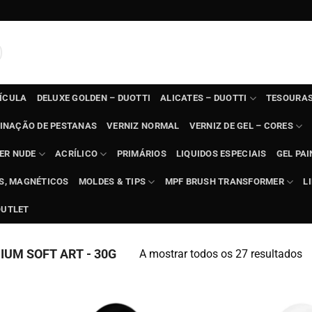
TÍCULA
DELUXE GOLDEN – DUOTTI
ALICATES – DUOTTI
TESOURAS
INAÇÃO DE PESTANAS
VERNIZ NORMAL
VERNIZ DE GEL – CORES
ER NUDE
ACRÍLICO
PRIMÁRIOS
LIQUIDOS ESPECIAIS
GEL PAI
TS, MAGNÉTICOS
MOLDES & TIPS
MPF BRUSH TRANSFORMER
L
OUTLET
UM SOFT ART - 30G
A mostrar todos os 27 resultados