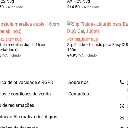
 22, 30g
Art – 23, 30g
50
€
14.50
IVA incluido
IVA incluido
GEL EASY DUO
ACRIGEL EASY DUO
tula metálica dupla, 16 cm
Slip Fluide – Líquido para Easy DU
rial: inox)
100ml
0
€
4.95
IVA incluido
IVA incluido
tica de privacidade e RGPD
Sobre nós
os e condições de venda
Contactos
o de reclamações
lução Alternativa de Litígios