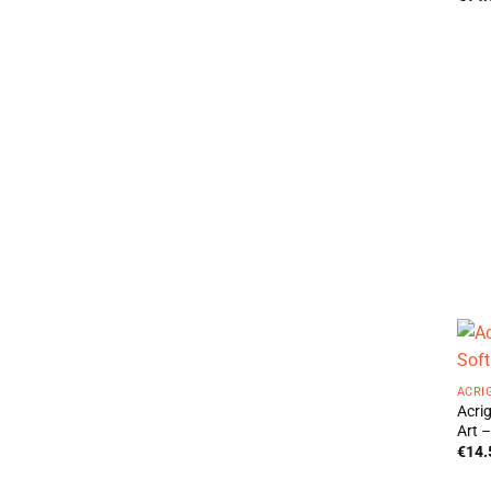
ACRI
Acri
Art –
€
14.