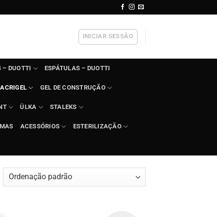
INICIAR SESSÃO
 – DUOTTI
ESPÁTULAS – DUOTTI
ACRIGEL
GEL DE CONSTRUÇÃO
NT
ÜLKA
STALEKS
IMAS
ACESSÓRIOS
ESTERILIZAÇÃO