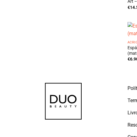
Art –
€
14.
ACRI
Espá
(mate
€
6.9
Polí
Term
Livr
Reso