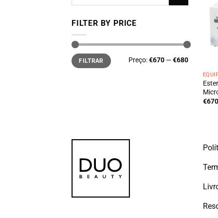
por:
FILTER BY PRICE
Preço
Preço
Preço:
€670
—
€680
FILTRAR
mínimo
máximo
EQUI
Ester
Micr
€
670
Polí
Term
Livr
Reso