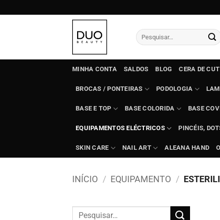
Skip
to
content
Pesquisar
por:
MINHA CONTA
SALDOS
BLOG
CERA DE CU
BROCAS / PONTEIRAS
PODOLOGIA
LAM
BASE E TOP
BASE COLORIDA
BASE COV
EQUIPAMENTOS ELÉCTRICOS
PINCÉIS, DO
SKIN CARE
NAIL ART
ALEANA HAND
INÍCIO
/
EQUIPAMENTO
/
ESTERIL
Pesquisar