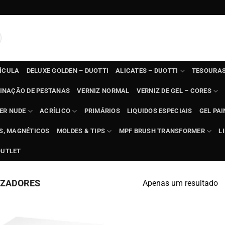
TÍCULA
DELUXE GOLDEN – DUOTTI
ALICATES – DUOTTI
TESOURAS
INAÇÃO DE PESTANAS
VERNIZ NORMAL
VERNIZ DE GEL – CORES
ER NUDE
ACRÍLICO
PRIMÁRIOS
LIQUIDOS ESPECIAIS
GEL PAI
TS, MAGNÉTICOS
MOLDES & TIPS
MPF BRUSH TRANSFORMER
L
OUTLET
IZADORES
Apenas um resultado