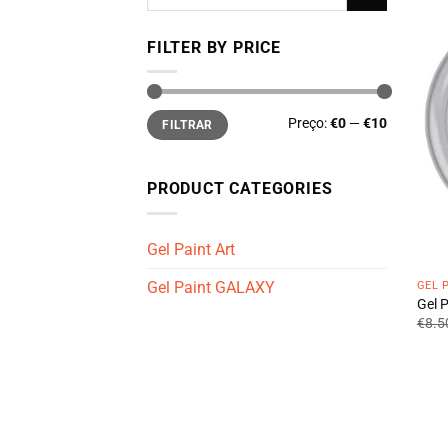
por:
FILTER BY PRICE
Preço
Preço
Preço:
€0
—
€10
FILTRAR
mínimo
máximo
PRODUCT CATEGORIES
Gel Paint Art
Gel Paint GALAXY
GEL 
Gel P
€
8.5