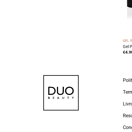
GEL 
Gel 
€
4.9
Polí
Term
Livr
Reso
Con