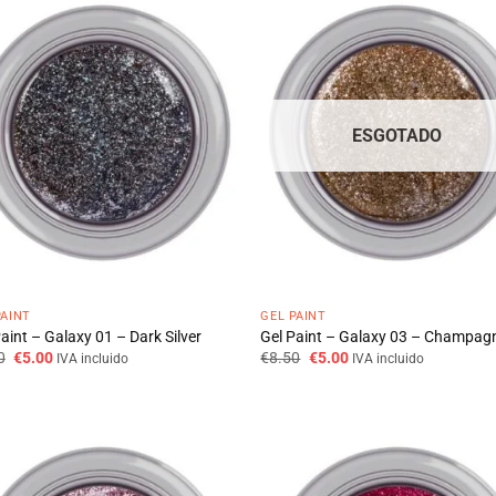
ESGOTADO
PAINT
GEL PAINT
aint – Galaxy 01 – Dark Silver
Gel Paint – Galaxy 03 – Champag
O
O
O
O
0
€
5.00
€
8.50
€
5.00
IVA incluido
IVA incluido
preço
preço
preço
preço
original
atual
original
atual
era:
é:
era:
é:
€8.50.
€5.00.
€8.50.
€5.00.