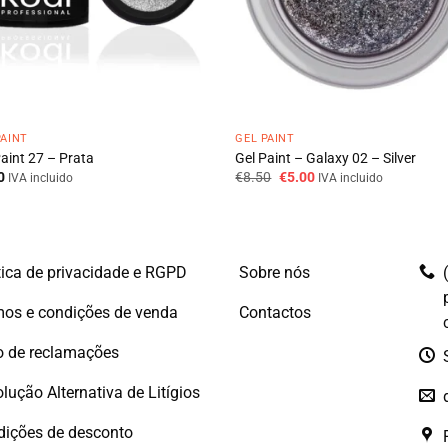
PAINT
GEL PAINT
Paint 27 – Prata
Gel Paint – Galaxy 02 – Silver
O
O
0
€
8.50
€
5.00
IVA incluido
IVA incluido
preço
preço
original
atual
era:
é:
€8.50.
€5.00.
tica de privacidade e RGPD
Sobre nós
os e condições de venda
Contactos
o de reclamações
lução Alternativa de Litígios
dições de desconto