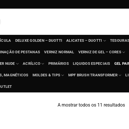
TÍCULA
DELUXE GOLDEN – DUOTTI
ALICATES – DUOTTI
TESOURAS
INAÇÃO DE PESTANAS
VERNIZ NORMAL
VERNIZ DE GEL – CORES
ER NUDE
ACRÍLICO
PRIMÁRIOS
LIQUIDOS ESPECIAIS
GEL PAI
TS, MAGNÉTICOS
MOLDES & TIPS
MPF BRUSH TRANSFORMER
L
OUTLET
A mostrar todos os 11 resultados