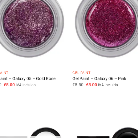
PAINT
GEL PAINT
Paint – Galaxy 05 – Gold Rose
Gel Paint – Galaxy 06 – Pink
O
O
O
O
0
€
5.00
€
8.50
€
5.00
IVA incluido
IVA incluido
preço
preço
preço
preço
original
atual
original
atual
era:
é:
era:
é:
€8.50.
€5.00.
€8.50.
€5.00.