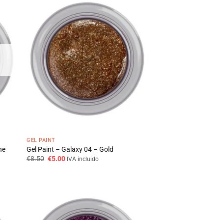
GEL PAINT
ne
Gel Paint – Galaxy 04 – Gold
O
O
€
8.50
€
5.00
IVA incluido
preço
preço
original
atual
era:
é:
€8.50.
€5.00.