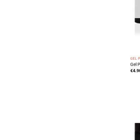
GEL 
Gel 
€
4.9