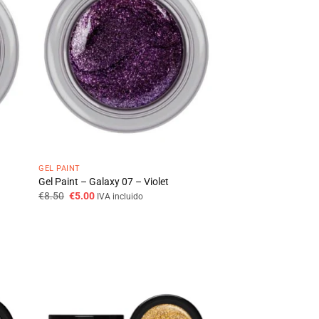
GEL PAINT
Gel Paint – Galaxy 07 – Violet
O
O
€
8.50
€
5.00
IVA incluido
preço
preço
original
atual
era:
é:
€8.50.
€5.00.