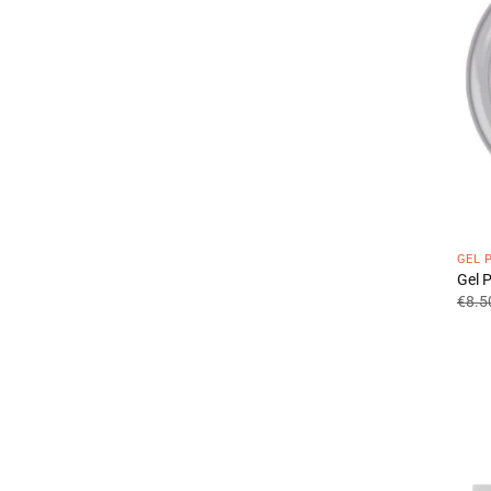
GEL 
Gel 
€
8.5