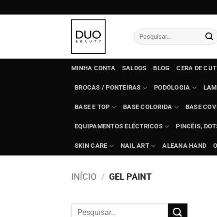
Skip
to
content
Pesquisar
por:
MINHA CONTA
SALDOS
BLOG
CERA DE CU
BROCAS / PONTEIRAS
PODOLOGIA
LAM
BASE E TOP
BASE COLORIDA
BASE COV
EQUIPAMENTOS ELÉCTRICOS
PINCÉIS, DO
SKIN CARE
NAIL ART
ALEANA HAND
INÍCIO
/
GEL PAINT
Pesquisar