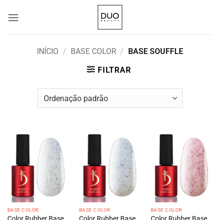
Skip
to
content
INÍCIO
/
BASE COLOR
/
BASE SOUFFLE
FILTRAR
BASE COLOR
BASE COLOR
BASE COLOR
Color Rubber Base
Color Rubber Base
Color Rubber Base