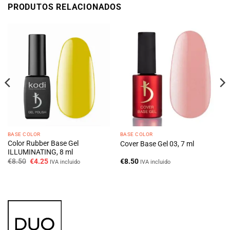
PRODUTOS RELACIONADOS
BASE COLOR
BASE COLOR
Color Rubber Base Gel
Cover Base Gel 03, 7 ml
ILLUMINATING, 8 ml
O
O
€
8.50
€
4.25
€
8.50
IVA incluido
IVA incluido
preço
preço
original
atual
era:
é:
€8.50.
€4.25.