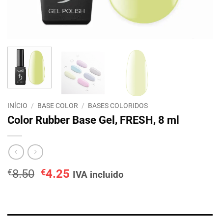
INÍCIO
/
BASE COLOR
/
BASES COLORIDOS
Color Rubber Base Gel, FRESH, 8 ml
O
O
€
8.50
€
4.25
IVA incluido
preço
preço
original
atual
era:
é: