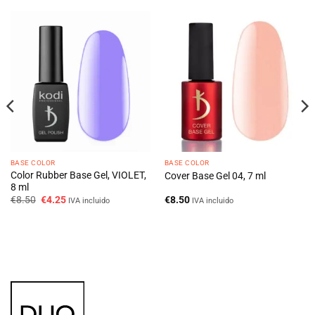
BASE COLOR
BASE COLOR
Color Rubber Base Gel, VIOLET,
Cover Base Gel 04, 7 ml
8 ml
O
O
€
8.50
€
4.25
€
8.50
IVA incluido
IVA incluido
preço
preço
original
atual
era:
é:
€8.50.
€4.25.