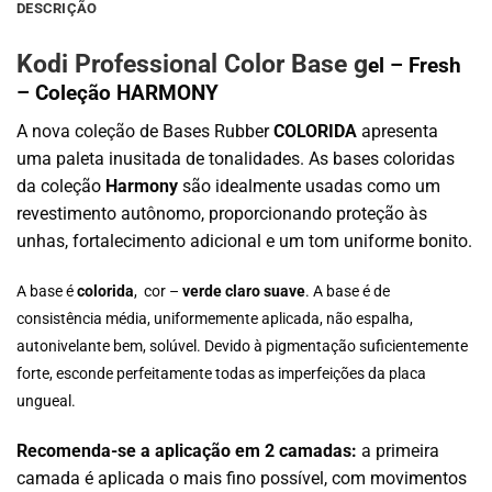
€8.50.
€4.25.
DESCRIÇÃO
Kodi Professional Color Base g
el – Fresh
– Coleção HARMONY
A nova coleção de Bases Rubber
COLORIDA
apresenta
uma paleta inusitada de tonalidades. As bases coloridas
da coleção
Harmony
são idealmente usadas como um
revestimento autônomo, proporcionando proteção às
unhas, fortalecimento adicional e um tom uniforme bonito.
A base é
colorida
, cor –
verde claro suave
. A base é de
consistência média, uniformemente aplicada, não espalha,
autonivelante bem, solúvel. Devido à pigmentação suficientemente
forte, esconde perfeitamente todas as imperfeições da placa
ungueal.
Recomenda-se a aplicação em 2 camadas:
a primeira
camada é aplicada o mais fino possível, com movimentos