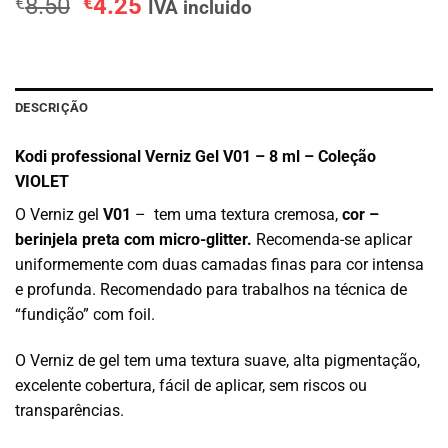
O
O
€
8.50
€
4.25
IVA incluido
preço
preço
original
atual
era:
é:
€8.50.
€4.25.
DESCRIÇÃO
Kodi professional Verniz Gel V01 – 8 ml – Coleção
VIOLET
O Verniz gel
V01
– tem uma textura cremosa,
cor –
berinjela preta com micro-glitter.
Recomenda-se aplicar
uniformemente com duas camadas finas para cor intensa
e profunda. Recomendado para trabalhos na técnica de
“fundição” com foil.
O Verniz de gel tem uma textura suave, alta pigmentação,
excelente cobertura, fácil de aplicar, sem riscos ou
transparências.