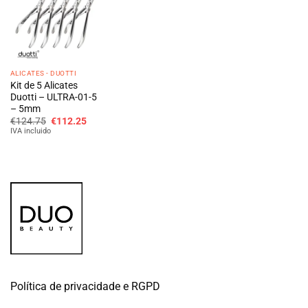
ALICATES - DUOTTI
Kit de 5 Alicates
Duotti – ULTRA-01-5
– 5mm
O
O
€
124.75
€
112.25
preço
preço
IVA incluido
original
atual
era:
é:
€124.75.
€112.25.
Política de privacidade e RGPD