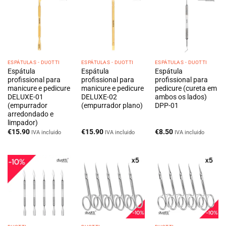
ESPÁTULAS - DUOTTI
ESPÁTULAS - DUOTTI
ESPÁTULAS - DUOTTI
Espátula
Espátula
Espátula
profissional para
profissional para
profissional para
manicure e pedicure
manicure e pedicure
pedicure (cureta em
DELUXE-01
DELUXE-02
ambos os lados)
(empurrador
(empurrador plano)
DPP-01
arredondado e
limpador)
€
15.90
€
15.90
€
8.50
IVA incluido
IVA incluido
IVA incluido