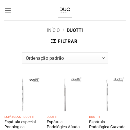
Skip
to
content
INÍCIO
/
DUOTTI
FILTRAR
ESPÁTULAS - DUOTTI
DUOTTI
DUOTTI
Espátula especial
Espátula
Espátula
Podológica
Podológica Afiada
Podológica Curvada