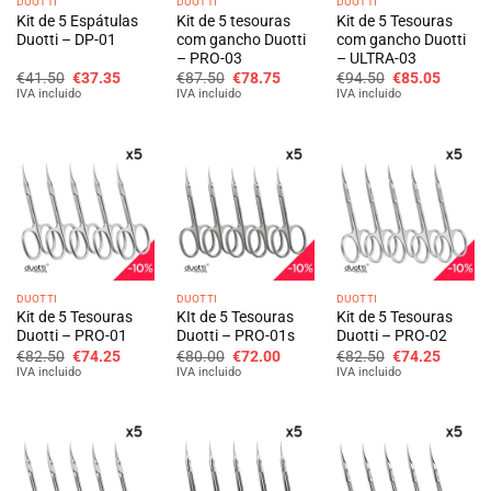
DUOTTI
DUOTTI
DUOTTI
Kit de 5 Espátulas
Kit de 5 tesouras
Kit de 5 Tesouras
Duotti – DP-01
com gancho Duotti
com gancho Duotti
– PRO-03
– ULTRA-03
O
O
O
O
O
O
€
41.50
€
37.35
€
87.50
€
78.75
€
94.50
€
85.05
preço
preço
preço
preço
preço
preço
IVA incluido
IVA incluido
IVA incluido
original
atual
original
atual
original
atual
era:
é:
era:
é:
era:
é:
€41.50.
€37.35.
€87.50.
€78.75.
€94.50.
€85.05
DUOTTI
DUOTTI
DUOTTI
Kit de 5 Tesouras
KIt de 5 Tesouras
Kit de 5 Tesouras
Duotti – PRO-01
Duotti – PRO-01s
Duotti – PRO-02
O
O
O
O
O
O
€
82.50
€
74.25
€
80.00
€
72.00
€
82.50
€
74.25
preço
preço
preço
preço
preço
preço
IVA incluido
IVA incluido
IVA incluido
original
atual
original
atual
original
atual
era:
é:
era:
é:
era:
é:
€82.50.
€74.25.
€80.00.
€72.00.
€82.50.
€74.25