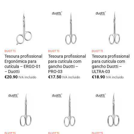
era:
é:
era:
é:
€104.50.
€94.05.
€77.00.
€69.30.
DUOTTI
DUOTTI
DUOTTI
Tesoura profissional
Tesoura profissional
Tesoura profissional
Ergonómica para
para cutícula com
para cutícula com
cutícula – ERGO-01
gancho Duotti –
gancho Duotti –
– Duotti
PRO-03
ULTRA-03
€
20.90
€
17.50
€
18.90
IVA incluido
IVA incluido
IVA incluido
DUOTTI
DUOTTI
DUOTTI