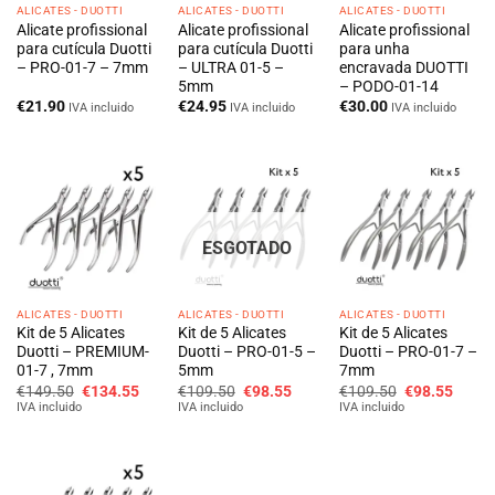
ALICATES - DUOTTI
ALICATES - DUOTTI
ALICATES - DUOTTI
Alicate profissional
Alicate profissional
Alicate profissional
para cutícula Duotti
para cutícula Duotti
para unha
– PRO-01-7 – 7mm
– ULTRA 01-5 –
encravada DUOTTI
5mm
– PODO-01-14
€
21.90
€
24.95
€
30.00
IVA incluido
IVA incluido
IVA incluido
ESGOTADO
ALICATES - DUOTTI
ALICATES - DUOTTI
ALICATES - DUOTTI
Kit de 5 Alicates
Kit de 5 Alicates
Kit de 5 Alicates
Duotti – PREMIUM-
Duotti – PRO-01-5 –
Duotti – PRO-01-7 –
01-7 , 7mm
5mm
7mm
O
O
O
O
O
O
€
149.50
€
134.55
€
109.50
€
98.55
€
109.50
€
98.55
preço
preço
preço
preço
preço
preço
IVA incluido
IVA incluido
IVA incluido
original
atual
original
atual
original
atual
era:
é:
era:
é:
era:
é:
€149.50.
€134.55.
€109.50.
€98.55.
€109.50.
€98.5