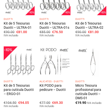
DUOTTI
DUOTTI
DUOTTI
Kit de 5 Tesouras
Kit de 5 Tesouras
Kit de 5 Tesouras
Duotti – ULTRA-01
Duotti – ULTRA-01s
Duotti – ULTRA-02
O
O
O
O
O
O
€
90.00
€
81.00
€
85.00
€
76.50
€
90.00
€
81.00
preço
preço
preço
preço
preço
preço
IVA incluido
IVA incluido
IVA incluido
original
atual
original
atual
original
atual
era:
é:
era:
é:
era:
é:
€90.00.
€81.00.
€85.00.
€76.50.
€90.00.
€81.00
DUOTTI
ALICATES - DUOTTI
DUOTTI
Kit de 5 Tesouras
Kit PODO para
Micro Tesoura
para cutícula Duotti
pedicure – Duotti
profissional para
– ERGO-01
cutícula Duotti –
DMS-01
O
O
O
O
€
104.50
€
94.05
€
77.00
€
69.30
€
19.90
IVA incluido
preço
preço
preço
preço
IVA incluido
IVA incluido
original
atual
original
atual