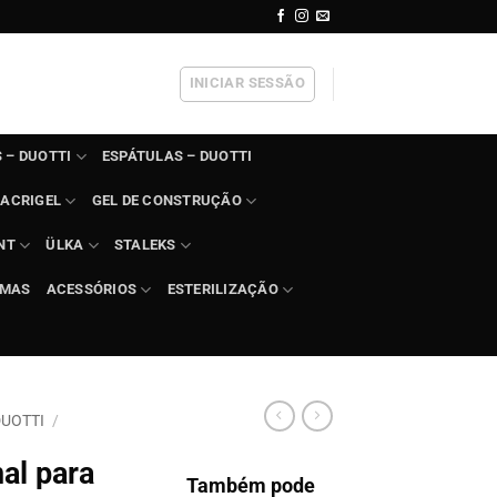
INICIAR SESSÃO
 – DUOTTI
ESPÁTULAS – DUOTTI
ACRIGEL
GEL DE CONSTRUÇÃO
NT
ÜLKA
STALEKS
IMAS
ACESSÓRIOS
ESTERILIZAÇÃO
DUOTTI
/
nal para
Também pode