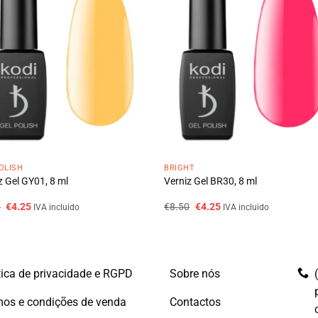
OLISH
BRIGHT
z Gel GY01, 8 ml
Verniz Gel BR30, 8 ml
O
O
O
O
0
€
4.25
€
8.50
€
4.25
IVA incluido
IVA incluido
preço
preço
preço
preço
original
atual
original
atual
era:
é:
era:
é:
€8.50.
€4.25.
€8.50.
€4.25.
tica de privacidade e RGPD
Sobre nós
os e condições de venda
Contactos