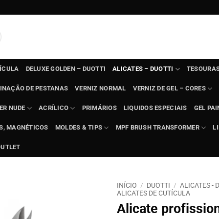
TÍCULA
DELUXE GOLDEN – DUOTTI
ALICATES – DUOTTI
TESOURAS
INAÇÃO DE PESTANAS
VERNIZ NORMAL
VERNIZ DE GEL – CORES
ER NUDE
ACRÍLICO
PRIMÁRIOS
LIQUIDOS ESPECIAIS
GEL PAI
TS, MAGNÉTICOS
MOLDES & TIPS
MPF BRUSH TRANSFORMER
L
OUTLET
INÍCIO
/
DUOTTI
/
ALICATES - 
ALICATES DE CUTÍCULA
Alicate profissio