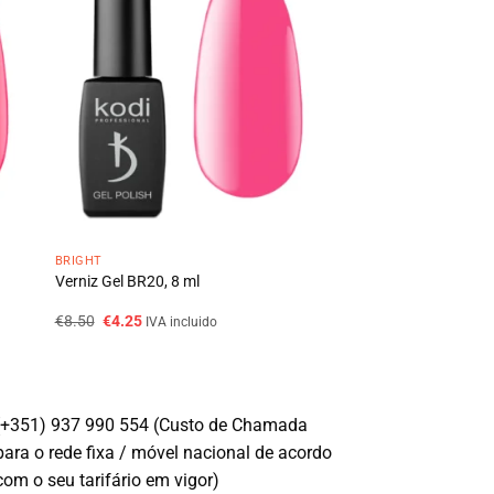
BRIGHT
Verniz Gel BR20, 8 ml
O
O
€
8.50
€
4.25
IVA incluido
preço
preço
original
atual
era:
é:
€8.50.
€4.25.
(+351) 937 990 554 (Custo de Chamada
para o rede fixa / móvel nacional de acordo
com o seu tarifário em vigor)