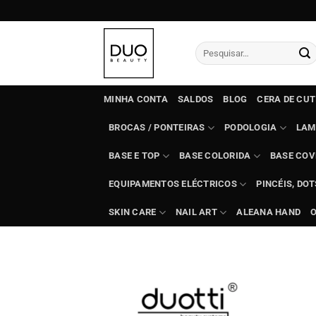
Skip
to
content
Pesquisar
por:
MINHA CONTA
SALDOS
BLOG
CERA DE CU
BROCAS / PONTEIRAS
PODOLOGIA
LAM
BASE E TOP
BASE COLORIDA
BASE COV
EQUIPAMENTOS ELÉCTRICOS
PINCÉIS, DO
SKIN CARE
NAIL ART
ALEANA HAND