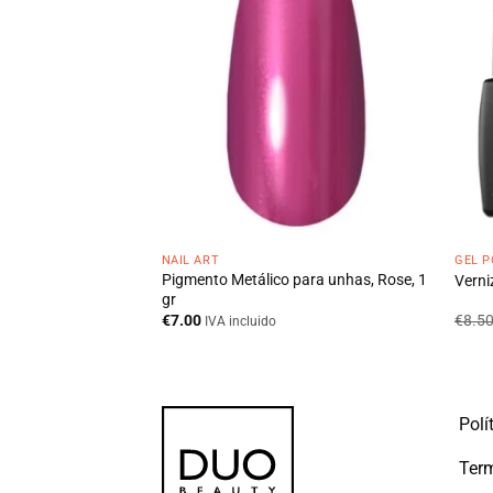
NAIL ART
GEL P
Pigmento Metálico para unhas, Rose, 1
8 ml
Verni
gr
€
7.00
€
8.5
cluido
IVA incluido
Polí
Term