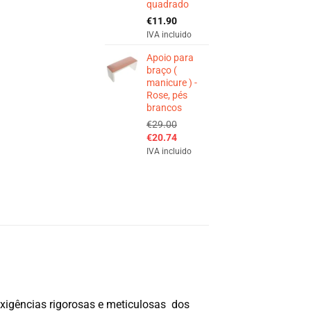
quadrado
€
11.90
IVA incluido
Apoio para
braço (
manicure ) -
Rose, pés
brancos
€
29.00
O
O
€
20.74
preço
preço
IVA incluido
original
atual
era:
é:
€29.00.
€20.74.
exigências rigorosas e meticulosas dos