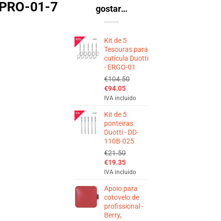
– PRO-01-7
gostar…
Kit de 5
Tesouras para
cutícula Duotti
- ERGO-01
€
104.50
O
O
€
94.05
preço
preço
IVA incluido
original
atual
Kit de 5
era:
é:
ponteiras
€104.50.
€94.05.
Duotti - DD-
110B-025
€
21.50
O
O
€
19.35
preço
preço
IVA incluido
original
atual
Apoio para
era:
é:
cotovelo de
€21.50.
€19.35.
profissional -
Berry,