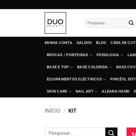
Skip
to
content
Pesquisar
por:
MINHA CONTA
SALDOS
BLOG
CERA DE CU
BROCAS / PONTEIRAS
PODOLOGIA
LAM
BASE E TOP
BASE COLORIDA
BASE COV
EQUIPAMENTOS ELÉCTRICOS
PINCÉIS, DO
SKIN CARE
NAIL ART
ALEANA HAND
INÍCIO
/
KIT
Pesquisar