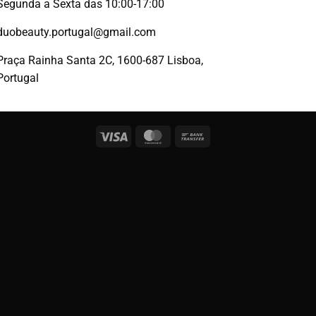
Segunda a Sexta das 10:00-17:00
duobeauty.portugal@gmail.com
Praça Rainha Santa 2C, 1600-687 Lisboa,
Portugal
Visa
MasterCard
Bank
Transfer