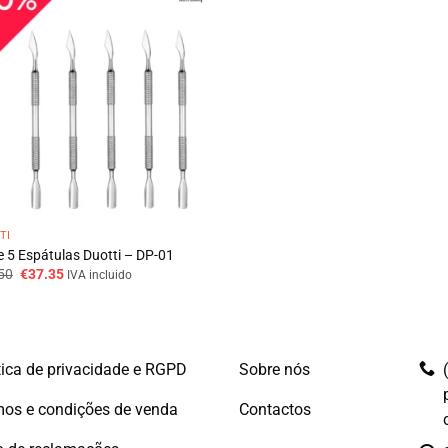
TI
e 5 Espátulas Duotti – DP-01
O
O
50
€
37.35
IVA incluido
preço
preço
original
atual
era:
é:
€41.50.
€37.35.
tica de privacidade e RGPD
Sobre nós
os e condições de venda
Contactos