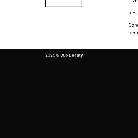
Livr
Reso
Con
per
2026 ©
Duo Beauty