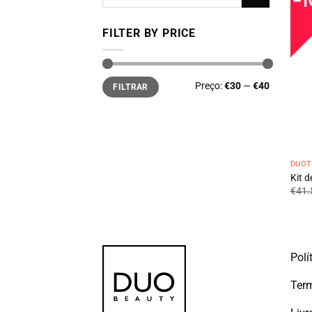
por:
FILTER BY PRICE
Preço
Preço
Preço:
€30
—
€40
FILTRAR
mínimo
máximo
DUOT
Kit d
€
41.
Polí
Term