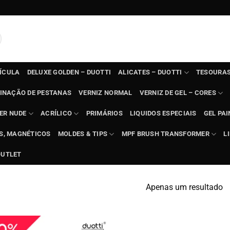
TÍCULA
DELUXE GOLDEN – DUOTTI
ALICATES – DUOTTI
TESOURAS
INAÇÃO DE PESTANAS
VERNIZ NORMAL
VERNIZ DE GEL – CORES
ER NUDE
ACRÍLICO
PRIMÁRIOS
LIQUIDOS ESPECIAIS
GEL PAI
TS, MAGNÉTICOS
MOLDES & TIPS
MPF BRUSH TRANSFORMER
L
OUTLET
Apenas um resultado