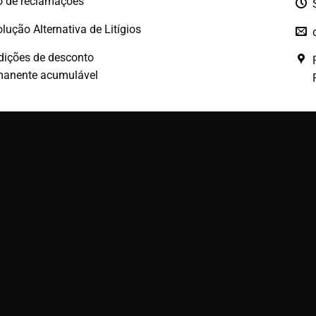
o de reclamações
lução Alternativa de Litígios
dições de desconto
manente acumulável