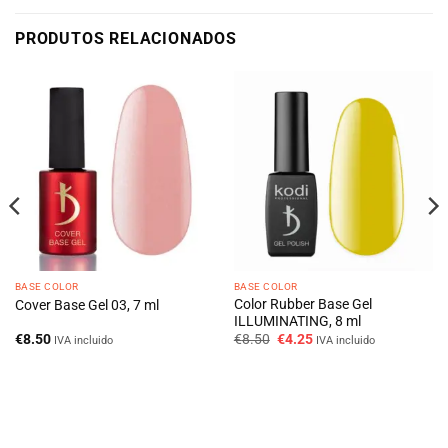
PRODUTOS RELACIONADOS
BASE COLOR
BASE COLOR
Color Rubber Base Gel
Cover Base Gel 03, 7 ml
ILLUMINATING, 8 ml
O
O
€
8.50
€
8.50
€
4.25
IVA incluido
IVA incluido
preço
preço
original
atual
era:
é:
€8.50.
€4.25.