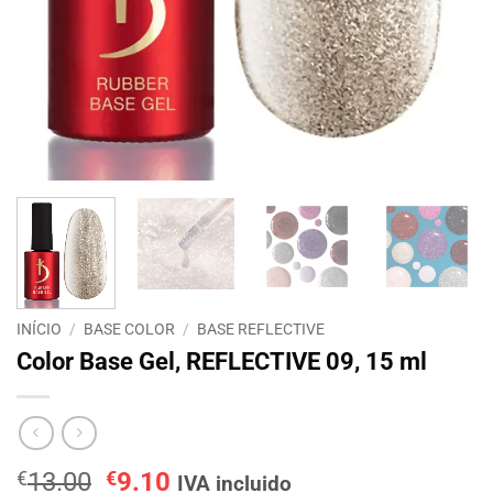
INÍCIO
/
BASE COLOR
/
BASE REFLECTIVE
Color Base Gel, REFLECTIVE 09, 15 ml
O
O
€
13.00
€
9.10
IVA incluido