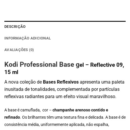
preço
preço
original
atual
era:
é:
€13.00.
€9.10.
DESCRIÇÃO
INFORMAÇÃO ADICIONAL
AVALIAÇÕES (0)
Kodi Professional Base g
el – Reflective 09,
15 ml
A nova coleção de
Bases Reflexivos
apresenta uma paleta
inusitada de tonalidades, complementada por partículas
reflexivas radiantes para um efeito visual maravilhoso.
A base é camuflada, cor –
champanhe arenoso contido e
refinado
. Os brilhantes têm uma textura fina e delicada. A base é de
consistência média, uniformemente aplicada, não espalha,