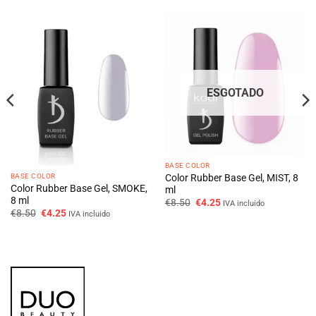
ESGOTADO
BASE COLOR
Color Rubber Base Gel, MIST, 8
BASE COLOR
Color Rubber Base Gel, SMOKE,
ml
8 ml
O
O
€
8.50
€
4.25
IVA incluido
preço
preço
O
O
€
8.50
€
4.25
IVA incluido
original
atual
preço
preço
era:
é:
original
atual
€8.50.
€4.25.
era:
é:
€8.50.
€4.25.