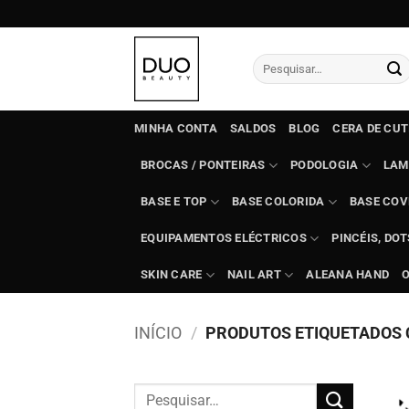
Skip
to
content
Pesquisar
por:
MINHA CONTA
SALDOS
BLOG
CERA DE CU
BROCAS / PONTEIRAS
PODOLOGIA
LAM
BASE E TOP
BASE COLORIDA
BASE COV
EQUIPAMENTOS ELÉCTRICOS
PINCÉIS, DO
SKIN CARE
NAIL ART
ALEANA HAND
INÍCIO
/
PRODUTOS ETIQUETADOS C
Pesquisar