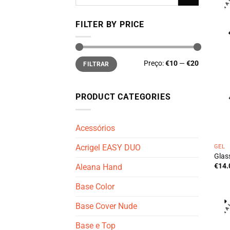
por:
FILTER BY PRICE
Preço
Preço
Preço:
€10
—
€20
FILTRAR
mínimo
máximo
PRODUCT CATEGORIES
Acessórios
Acrigel EASY DUO
GEL
Glass
€
14.
Aleana Hand
Base Color
Base Cover Nude
Base e Top