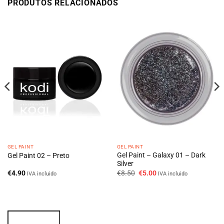
PRODUTOS RELACIONADOS
GEL PAINT
GEL PAINT
Gel Paint – Galaxy 01 – Dark
Gel Paint 02 – Preto
Silver
O
O
€
4.90
€
8.50
€
5.00
IVA incluido
IVA incluido
preço
preço
original
atual
era:
é:
€8.50.
€5.00.