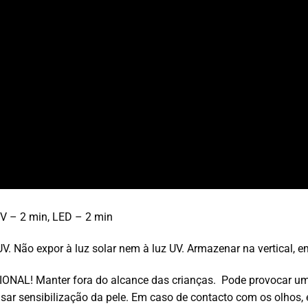
V – 2 min, LED – 2 min
UV. Não expor à luz solar nem à luz UV. Armazenar na vertical, e
AL! Manter fora do alcance das crianças. Pode provocar uma 
 causar sensibilização da pele. Em caso de contacto com os olh