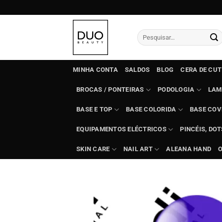
Skip
to
content
Pesquisar
por:
MINHA CONTA
SALDOS
BLOG
CERA DE CU
BROCAS / PONTEIRAS
PODOLOGIA
LAM
BASE E TOP
BASE COLORIDA
BASE COV
EQUIPAMENTOS ELÉCTRICOS
PINCÉIS, DO
SKIN CARE
NAIL ART
ALEANA HAND