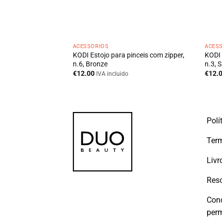
ACESSÓRIOS
ACES
KODI Estojo para pinceis com zipper,
KODI 
a
n.6, Bronze
n.3, S
€
12.00
€
12.
IVA incluido
Polí
Term
Livr
Reso
Con
per