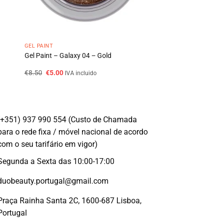
GEL PAINT
Gel Paint – Galaxy 04 – Gold
O
O
€
8.50
€
5.00
IVA incluido
preço
preço
original
atual
era:
é:
€8.50.
€5.00.
(+351) 937 990 554 (Custo de Chamada
para o rede fixa / móvel nacional de acordo
com o seu tarifário em vigor)
Segunda a Sexta das 10:00-17:00
duobeauty.portugal@gmail.com
Praça Rainha Santa 2C, 1600-687 Lisboa,
Portugal