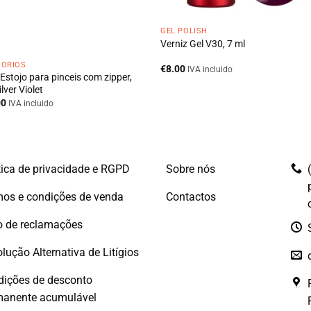
GEL POLISH
Verniz Gel V30, 7 ml
SÓRIOS
€
8.00
IVA incluido
Estojo para pinceis com zipper,
ilver Violet
00
IVA incluido
tica de privacidade e RGPD
Sobre nós
os e condições de venda
Contactos
o de reclamações
lução Alternativa de Litígios
dições de desconto
manente acumulável