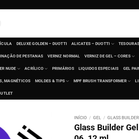
TÍCULA
DELUXE GOLDEN – DUOTTI
ALICATES – DUOTTI
TESOURAS
INAÇÃO DE PESTANAS
VERNIZ NORMAL
VERNIZ DE GEL – CORES
ER NUDE
ACRÍLICO
PRIMÁRIOS
LIQUIDOS ESPECIAIS
GEL PAI
TS, MAGNÉTICOS
MOLDES & TIPS
MPF BRUSH TRANSFORMER
L
OUTLET
INÍCIO
/
GEL
/
GLASS BUILDER 
Glass Builder Gel
06, 12 ml