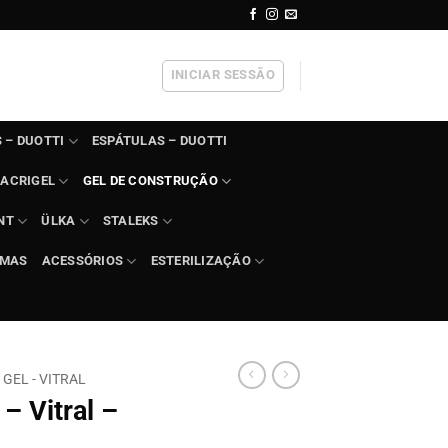
INICIAR SESSÃO
 – DUOTTI
ESPÁTULAS – DUOTTI
ACRIGEL
GEL DE CONSTRUÇÃO
NT
ÜLKA
STALEKS
IMAS
ACESSÓRIOS
ESTERILIZAÇÃO
GEL - VITRAL
 – Vitral –