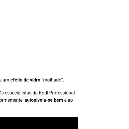
has um
efeito de vidro
“molhado”.
Os especialistas da Kodi Professional
iformemente,
autonivela-se bem
e ao