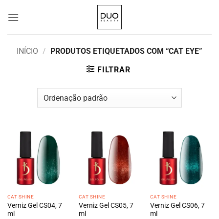
Skip
to
content
INÍCIO
/
PRODUTOS ETIQUETADOS COM “CAT EYE”
FILTRAR
CAT SHINE
CAT SHINE
CAT SHINE
Verniz Gel CS04, 7
Verniz Gel CS05, 7
Verniz Gel CS06, 7
ml
ml
ml