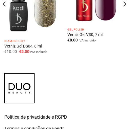
GEL POLISH
Verniz Gel V30, 7 ml
€
8.00
IVA incluido
DIAMOND SKY
Verniz Gel DS04, 8 ml
O
O
€
10.00
€
5.00
IVA incluido
preço
preço
original
atual
era:
é:
€10.00.
€5.00.
Política de privacidade e RGPD
Termos e condições de venda