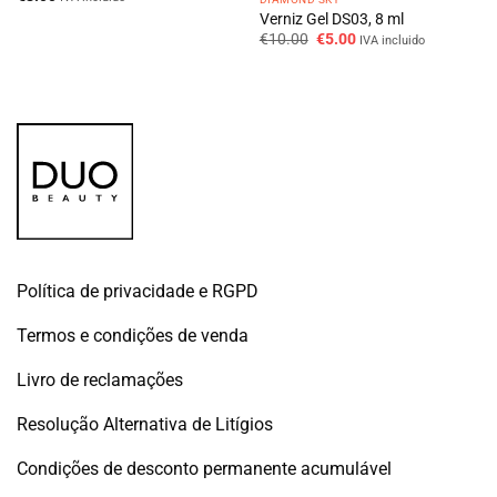
Verniz Gel DS03, 8 ml
O
O
€
10.00
€
5.00
IVA incluido
preço
preço
original
atual
era:
é:
€10.00.
€5.00.
Política de privacidade e RGPD
Termos e condições de venda
Livro de reclamações
Resolução Alternativa de Litígios
Condições de desconto permanente acumulável