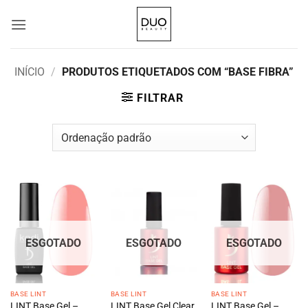
Skip
to
content
INÍCIO
/
PRODUTOS ETIQUETADOS COM “BASE FIBRA”
FILTRAR
ESGOTADO
ESGOTADO
ESGOTADO
BASE LINT
BASE LINT
BASE LINT
LINT Base Gel –
LINT Base Gel Clear
LINT Base Gel –