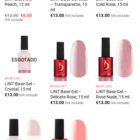
Peach, 12 ml
– Transparente, 15
Cold Rose, 15 ml
ml
O
O
€
12.00
€
6.00
€
13.00
€
13.00
IVA incluido
IVA incluido
preço
preço
IVA incluido
original
atual
era:
é:
€12.00.
€6.00.
ESGOTADO
BASE LINT
LINT Base Gel –
BASE LINT
BASE LINT
Crystal, 15 ml
LINT Base Gel –
LINT Base Gel –
€
13.00
IVA incluido
Delicate Rose, 15 ml
Rose Nude, 15 ml
€
13.00
€
13.00
IVA incluido
IVA incluido