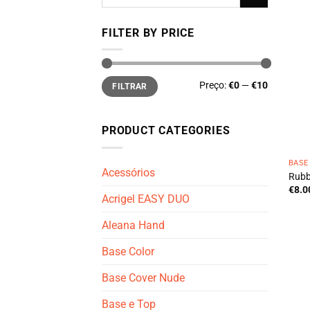
por:
FILTER BY PRICE
Preço
Preço
Preço:
€0
—
€10
FILTRAR
mínimo
máximo
PRODUCT CATEGORIES
BASE
Acessórios
Rubb
€
8.0
Acrigel EASY DUO
Aleana Hand
Base Color
Base Cover Nude
Base e Top