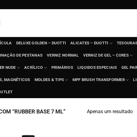
TÍCULA
DELUXE GOLDEN – DUOTTI
ALICATES – DUOTTI
TESOURAS
INAÇÃO DE PESTANAS
VERNIZ NORMAL
VERNIZ DE GEL – CORES
ER NUDE
ACRÍLICO
PRIMÁRIOS
LIQUIDOS ESPECIAIS
GEL PAI
TS, MAGNÉTICOS
MOLDES & TIPS
MPF BRUSH TRANSFORMER
L
OUTLET
OM “RUBBER BASE 7 ML”
Apenas um resultado