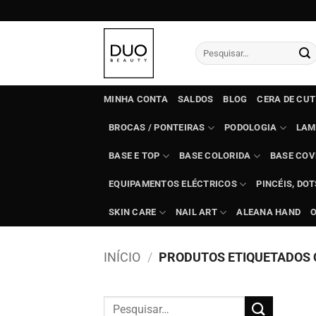
Skip
to
content
Pesquisar
por:
MINHA CONTA
SALDOS
BLOG
CERA DE CU
BROCAS / PONTEIRAS
PODOLOGIA
LAM
BASE E TOP
BASE COLORIDA
BASE COV
EQUIPAMENTOS ELÉCTRICOS
PINCÉIS, DO
SKIN CARE
NAIL ART
ALEANA HAND
INÍCIO
/
PRODUTOS ETIQUETADOS C
Pesquisar