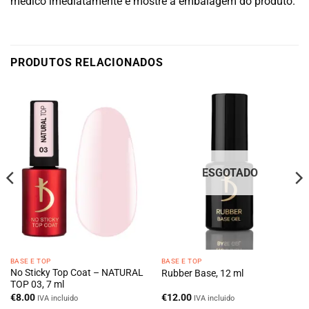
médico imediatamente e mostre a embalagem do produto.
PRODUTOS RELACIONADOS
ESGOTADO
BASE E TOP
BASE E TOP
No Sticky Top Coat – NATURAL
Rubber Base, 12 ml
TOP 03, 7 ml
€
8.00
€
12.00
IVA incluido
IVA incluido