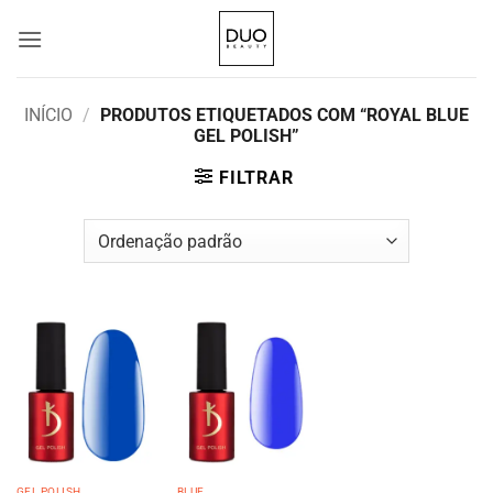
Skip
to
content
INÍCIO
/
PRODUTOS ETIQUETADOS COM “ROYAL BLUE
GEL POLISH”
FILTRAR
GEL POLISH
BLUE