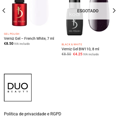
ESGOTADO
GEL POLISH
Verniz Gel – French White, 7 ml
€
8.50
IVA incluido
BLACK & WHITE
Verniz Gel BW110, 8 ml
O
O
€
8.50
€
4.25
IVA incluido
preço
preço
original
atual
era:
é:
€8.50.
€4.25.
Política de privacidade e RGPD