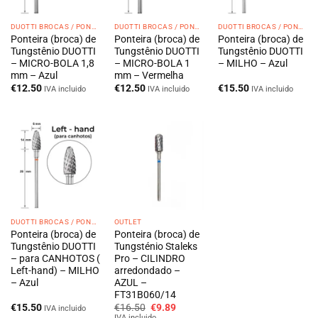
DUOTTI BROCAS / PONTEIRAS
DUOTTI BROCAS / PONTEIRAS
DUOTTI BROCAS / PONTEIRAS
Ponteira (broca) de
Ponteira (broca) de
Ponteira (broca) de
Tungstênio DUOTTI
Tungstênio DUOTTI
Tungstênio DUOTTI
– MICRO-BOLA 1,8
– MICRO-BOLA 1
– MILHO – Azul
mm – Azul
mm – Vermelha
€
12.50
€
12.50
€
15.50
IVA incluido
IVA incluido
IVA incluido
DUOTTI BROCAS / PONTEIRAS
OUTLET
Ponteira (broca) de
Ponteira (broca) de
Tungstênio DUOTTI
Tungsténio Staleks
– para CANHOTOS (
Pro – CILINDRO
Left-hand) – MILHO
arredondado –
– Azul
AZUL –
FT31B060/14
O
O
€
15.50
€
16.50
€
9.89
IVA incluido
preço
preço
IVA incluido