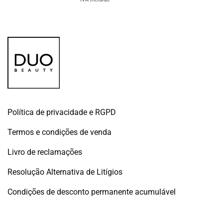
original
atual
era:
é:
€16.50.
€9.89.
Política de privacidade e RGPD
Termos e condições de venda
Livro de reclamações
Resolução Alternativa de Litígios
Condições de desconto permanente acumulável