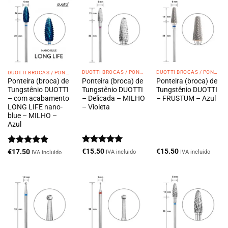
DUOTTI BROCAS / PONTEIRAS
DUOTTI BROCAS / PONTEIRAS
DUOTTI BROCAS / PONTEIRAS
Ponteira (broca) de
Ponteira (broca) de
Ponteira (broca) de
Tungstênio DUOTTI
Tungstênio DUOTTI
Tungstênio DUOTTI
– Delicada – MILHO
– FRUSTUM – Azul
– com acabamento
– Violeta
LONG LIFE nano-
blue – MILHO –
Azul
Avaliação
5
Avaliação
5
€
15.50
€
15.50
€
17.50
IVA incluido
IVA incluido
IVA incluido
de 5
de 5