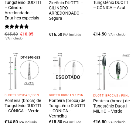
Tungstênio DUOTTI
Tungstênio DUOTTI
Zircônio DUOTTI –
– Cilíndro
– CÓNICA – Azul
CILINDRO
Arredondado –
ARREDONDADO –
Entalhes especiais
Segura
Avaliação
O
5
O
€
15.50
€
10.85
€
14.50
€
16.50
IVA incluido
IVA incluido
preço
preço
de 5
IVA incluido
original
atual
era:
é:
€15.50.
€10.85.
ESGOTADO
DUOTTI BROCAS / PONTEIRAS
DUOTTI BROCAS / PONTEIRAS
DUOTTI BROCAS / PONTEIRAS
Ponteira (broca) de
Ponteira (broca) de
Ponteira (broca) de
Tungstênio DUOTTI
Tungstênio DUOTTI
Tungstênio Duotti –
– CÓNICA – Verde
– CÓNICA –
MILHO – Verde
Vermelha
€
14.50
€
15.50
€
16.50
IVA incluido
IVA incluido
IVA incluido