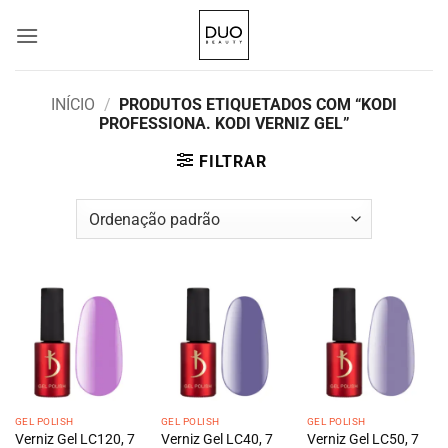
Skip
to
content
INÍCIO
/
PRODUTOS ETIQUETADOS COM “KODI
PROFESSIONA. KODI VERNIZ GEL”
FILTRAR
GEL POLISH
GEL POLISH
GEL POLISH
Verniz Gel LC120, 7
Verniz Gel LC40, 7
Verniz Gel LC50, 7