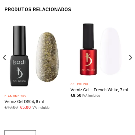
PRODUTOS RELACIONADOS
GEL POLISH
Verniz Gel – French White, 7 ml
€
8.50
IVA incluido
DIAMOND SKY
Verniz Gel DS04, 8 ml
O
O
€
10.00
€
5.00
IVA incluido
preço
preço
original
atual
era:
é:
€10.00.
€5.00.