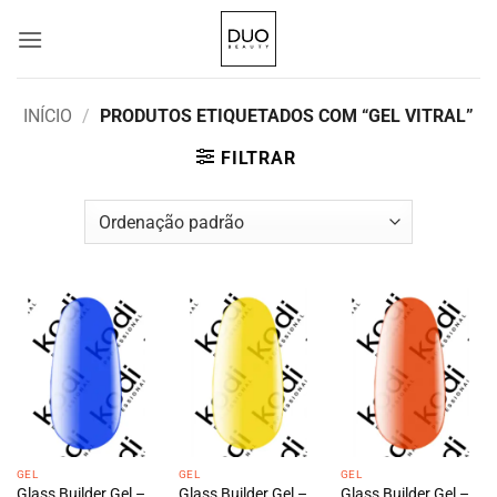
Skip
to
content
INÍCIO
/
PRODUTOS ETIQUETADOS COM “GEL VITRAL”
FILTRAR
GEL
GEL
GEL
Glass Builder Gel –
Glass Builder Gel –
Glass Builder Gel –