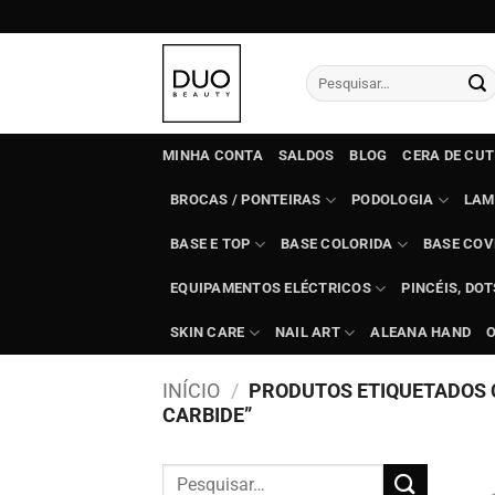
Skip
to
content
Pesquisar
por:
MINHA CONTA
SALDOS
BLOG
CERA DE CU
BROCAS / PONTEIRAS
PODOLOGIA
LAM
BASE E TOP
BASE COLORIDA
BASE COV
EQUIPAMENTOS ELÉCTRICOS
PINCÉIS, DO
SKIN CARE
NAIL ART
ALEANA HAND
INÍCIO
/
PRODUTOS ETIQUETADOS 
CARBIDE”
Pesquisar