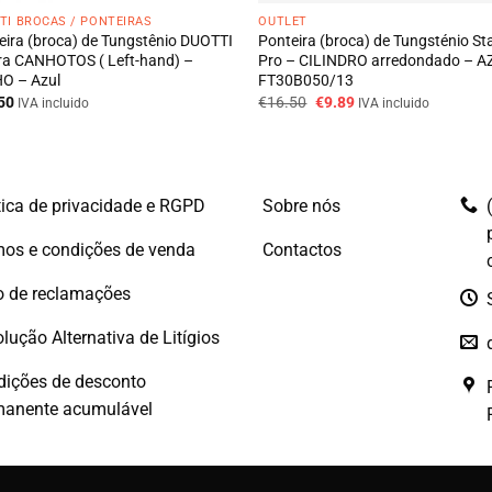
TI BROCAS / PONTEIRAS
OUTLET
eira (broca) de Tungstênio DUOTTI
Ponteira (broca) de Tungsténio St
ra CANHOTOS ( Left-hand) –
Pro – CILINDRO arredondado – A
O – Azul
FT30B050/13
O
O
50
€
16.50
€
9.89
IVA incluido
IVA incluido
preço
preço
original
atual
era:
é:
€16.50.
€9.89.
tica de privacidade e RGPD
Sobre nós
os e condições de venda
Contactos
o de reclamações
lução Alternativa de Litígios
dições de desconto
manente acumulável