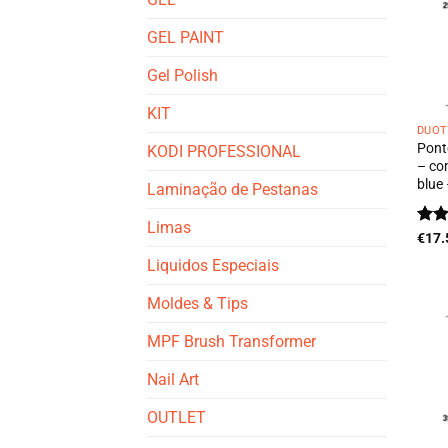
GEL PAINT
Gel Polish
KIT
DUOT
Pont
KODI PROFESSIONAL
– co
blue
Laminação de Pestanas
Limas
Ava
€
17.
de 5
Liquidos Especiais
Moldes & Tips
MPF Brush Transformer
Nail Art
OUTLET