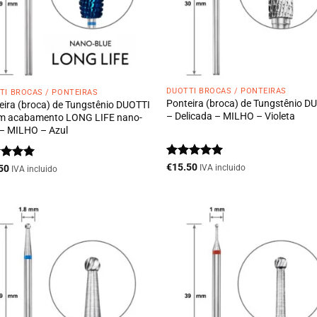
DUOTTI BROCAS / PONTEIRAS
TI BROCAS / PONTEIRAS
Ponteira (broca) de Tungstênio D
eira (broca) de Tungstênio DUOTTI
– Delicada – MILHO – Violeta
m acabamento LONG LIFE nano-
 – MILHO – Azul
Avaliação
5
€
15.50
liação
5
50
IVA incluido
IVA incluido
de 5