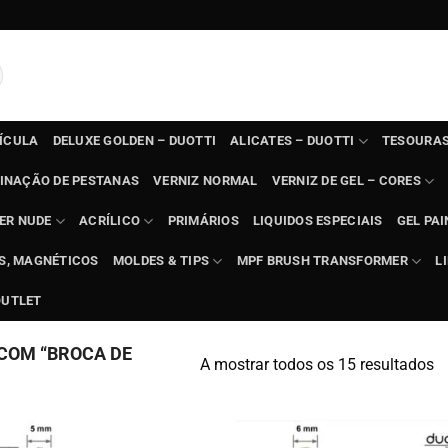
TÍCULA
DELUXE GOLDEN – DUOTTI
ALICATES – DUOTTI
TESOURAS
INAÇÃO DE PESTANAS
VERNIZ NORMAL
VERNIZ DE GEL – CORES
ER NUDE
ACRÍLICO
PRIMÁRIOS
LIQUIDOS ESPECIAIS
GEL PAI
TS, MAGNÉTICOS
MOLDES & TIPS
MPF BRUSH TRANSFORMER
L
OUTLET
COM “BROCA DE
A mostrar todos os 15 resultados