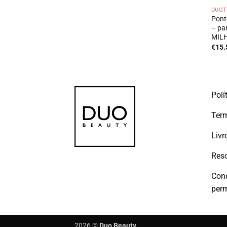
DUOT
Pont
– pa
MILH
€
15.
Polí
Term
Livr
Reso
Con
per
2026 ©
Duo Beauty