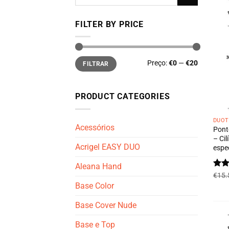
por:
FILTER BY PRICE
Preço
Preço
Preço:
€0
—
€20
FILTRAR
mínimo
máximo
PRODUCT CATEGORIES
DUOT
Acessórios
Pont
– Ci
Acrigel EASY DUO
espe
Aleana Hand
Ava
€
15.
de 5
Base Color
Base Cover Nude
Base e Top