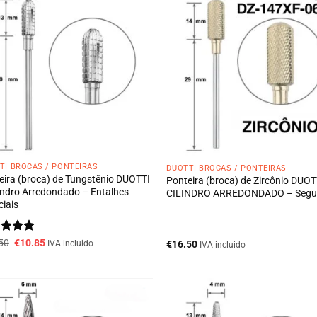
TI BROCAS / PONTEIRAS
DUOTTI BROCAS / PONTEIRAS
eira (broca) de Tungstênio DUOTTI
Ponteira (broca) de Zircônio DUOT
líndro Arredondado – Entalhes
CILINDRO ARREDONDADO – Segu
ciais
liação
O
5
O
50
€
10.85
€
16.50
IVA incluido
IVA incluido
preço
preço
original
atual
era:
é:
€15.50.
€10.85.