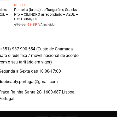
OUTLET
aleks
Ponteira (broca) de Tungsténio Staleks
ZUL –
Pro – CILINDRO arredondado – AZUL –
FT31B060/14
O
O
€
16.50
€
9.89
IVA incluido
preço
preço
original
atual
era:
é:
€16.50.
€9.89.
(+351) 937 990 554 (Custo de Chamada
para o rede fixa / móvel nacional de acordo
com o seu tarifário em vigor)
Segunda a Sexta das 10:00-17:00
duobeauty.portugal@gmail.com
Praça Rainha Santa 2C, 1600-687 Lisboa,
Portugal