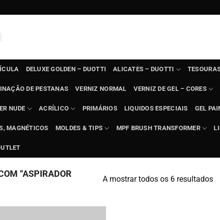
TÍCULA
DELUXE GOLDEN – DUOTTI
ALICATES – DUOTTI
TESOURAS
INAÇÃO DE PESTANAS
VERNIZ NORMAL
VERNIZ DE GEL – CORES
ER NUDE
ACRÍLICO
PRIMÁRIOS
LIQUIDOS ESPECIAIS
GEL PAI
TS, MAGNÉTICOS
MOLDES & TIPS
MPF BRUSH TRANSFORMER
L
OUTLET
COM “ASPIRADOR
A mostrar todos os 6 resultados