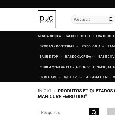
Skip
to
content
Pesquisar
por:
MINHA CONTA
SALDOS
BLOG
CERA DE CU
BROCAS / PONTEIRAS
PODOLOGIA
LAM
BASE E TOP
BASE COLORIDA
BASE COV
EQUIPAMENTOS ELÉCTRICOS
PINCÉIS, DO
SKIN CARE
NAIL ART
ALEANA HAND
INÍCIO
/
PRODUTOS ETIQUETADOS 
MANICURE EMBUTIDO”
Pesquisar