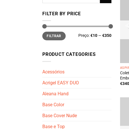
por:
FILTER BY PRICE
Preço
Preço
Preço:
€10
—
€350
FILTRAR
mínimo
máximo
PRODUCT CATEGORIES
ASPI
Acessórios
Cole
Embu
Acrigel EASY DUO
€
340
Aleana Hand
Base Color
Base Cover Nude
Base e Top