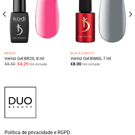
BRIGHT
BLACK & WHITE
Verniz Gel BR20, 8 ml
Verniz Gel BW60, 7 ml
O
O
€
8.50
€
4.25
€
8.00
IVA incluido
IVA incluido
preço
preço
original
atual
era:
é:
€8.50.
€4.25.
Política de privacidade e RGPD