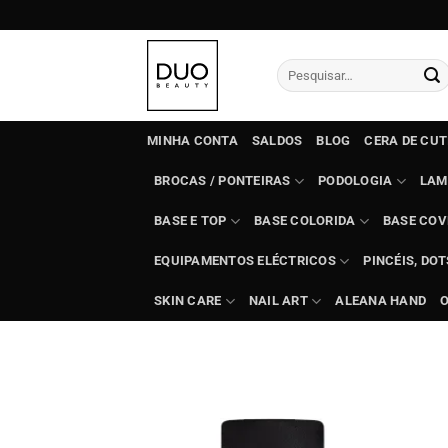
Skip
to
content
Pesquisar
por:
MINHA CONTA
SALDOS
BLOG
CERA DE CU
BROCAS / PONTEIRAS
PODOLOGIA
LAM
BASE E TOP
BASE COLORIDA
BASE COV
EQUIPAMENTOS ELÉCTRICOS
PINCÉIS, DO
SKIN CARE
NAIL ART
ALEANA HAND