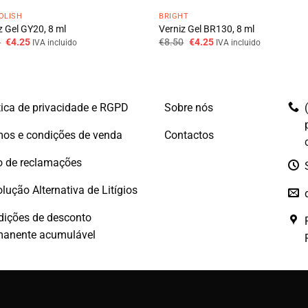
OLISH
BRIGHT
z Gel GY20, 8 ml
Verniz Gel BR130, 8 ml
O
O
O
O
0
€
4.25
€
8.50
€
4.25
IVA incluido
IVA incluido
preço
preço
preço
preço
original
atual
original
atual
era:
é:
era:
é:
€8.50.
€4.25.
€8.50.
€4.25.
tica de privacidade e RGPD
Sobre nós
os e condições de venda
Contactos
o de reclamações
lução Alternativa de Litígios
dições de desconto
manente acumulável