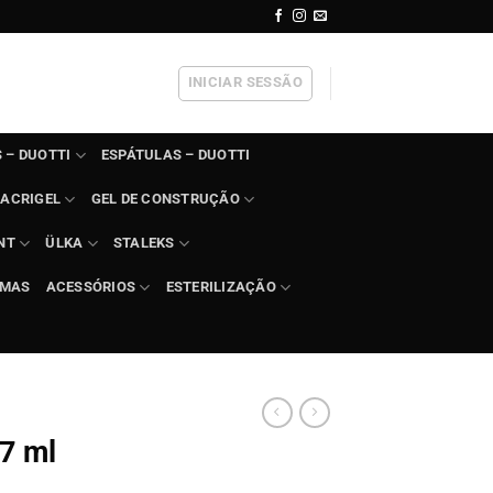
INICIAR SESSÃO
 – DUOTTI
ESPÁTULAS – DUOTTI
ACRIGEL
GEL DE CONSTRUÇÃO
NT
ÜLKA
STALEKS
IMAS
ACESSÓRIOS
ESTERILIZAÇÃO
 7 ml