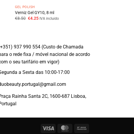
GEL POLISH
Verniz Gel GY10, 8 ml
O
O
€
8.50
€
4.25
IVA incluido
preço
preço
original
atual
era:
é:
€8.50.
€4.25.
(+351) 937 990 554 (Custo de Chamada
para o rede fixa / móvel nacional de acordo
com o seu tarifário em vigor)
Segunda a Sexta das 10:00-17:00
duobeauty.portugal@gmail.com
Praça Rainha Santa 2C, 1600-687 Lisboa,
Portugal
Visa
MasterCard
Bank