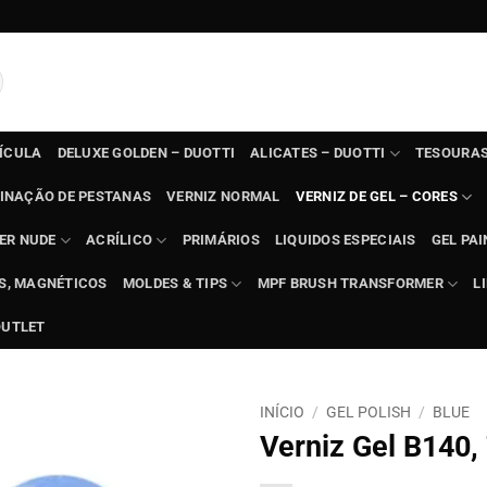
TÍCULA
DELUXE GOLDEN – DUOTTI
ALICATES – DUOTTI
TESOURAS
INAÇÃO DE PESTANAS
VERNIZ NORMAL
VERNIZ DE GEL – CORES
ER NUDE
ACRÍLICO
PRIMÁRIOS
LIQUIDOS ESPECIAIS
GEL PAI
TS, MAGNÉTICOS
MOLDES & TIPS
MPF BRUSH TRANSFORMER
L
OUTLET
INÍCIO
/
GEL POLISH
/
BLUE
Verniz Gel B140,