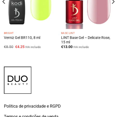
BRIGHT
BASE LINT
LINT Base Gel – Delicate Rose,
Verniz Gel BR110, 8 ml
15 ml
O
O
€
8.50
€
4.25
€
13.00
IVA incluido
IVA incluido
preço
preço
original
atual
era:
é:
€8.50.
€4.25.
Política de privacidade e RGPD
Termos e condições de venda