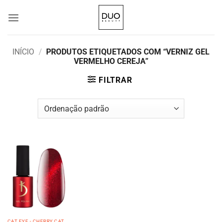
Skip
to
content
INÍCIO
/
PRODUTOS ETIQUETADOS COM “VERNIZ GEL
VERMELHO CEREJA”
FILTRAR
CAT EYE - CHERRY CAT SHINE