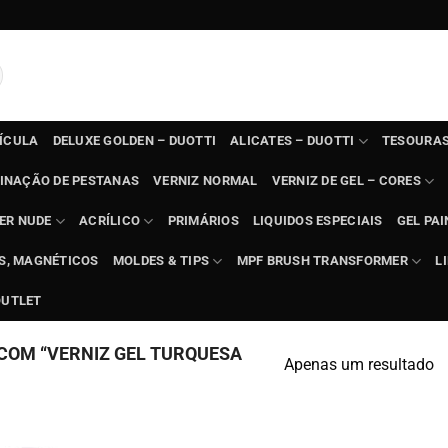
TÍCULA
DELUXE GOLDEN – DUOTTI
ALICATES – DUOTTI
TESOURAS
INAÇÃO DE PESTANAS
VERNIZ NORMAL
VERNIZ DE GEL – CORES
ER NUDE
ACRÍLICO
PRIMÁRIOS
LIQUIDOS ESPECIAIS
GEL PAI
TS, MAGNÉTICOS
MOLDES & TIPS
MPF BRUSH TRANSFORMER
L
OUTLET
COM “VERNIZ GEL TURQUESA
Apenas um resultado