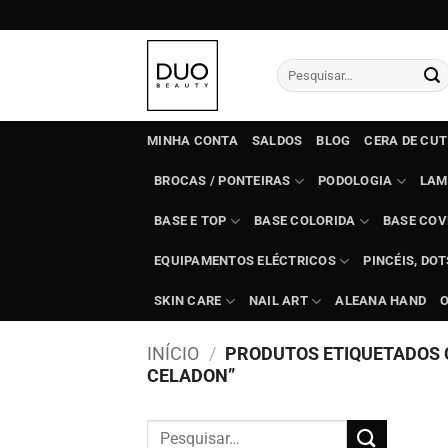
Skip
to
content
Pesquisar
por:
MINHA CONTA
SALDOS
BLOG
CERA DE CU
BROCAS / PONTEIRAS
PODOLOGIA
LAM
BASE E TOP
BASE COLORIDA
BASE COV
EQUIPAMENTOS ELÉCTRICOS
PINCÉIS, DO
SKIN CARE
NAIL ART
ALEANA HAND
INÍCIO
/
PRODUTOS ETIQUETADOS 
CELADON”
Pesquisar