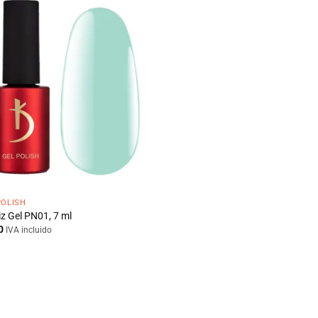
POLISH
iz Gel PN01, 7 ml
0
IVA incluido