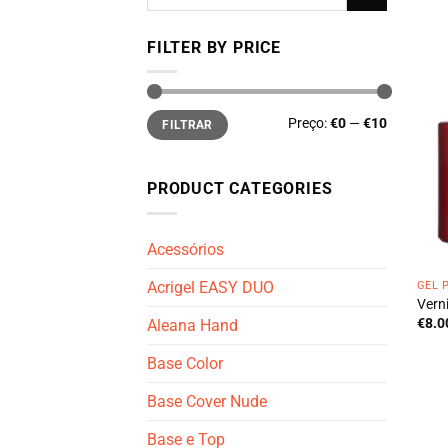
por:
FILTER BY PRICE
Preço
Preço
Preço:
€0
—
€10
FILTRAR
mínimo
máximo
PRODUCT CATEGORIES
Acessórios
Acrigel EASY DUO
GEL 
Vern
€
8.0
Aleana Hand
Base Color
Base Cover Nude
Base e Top