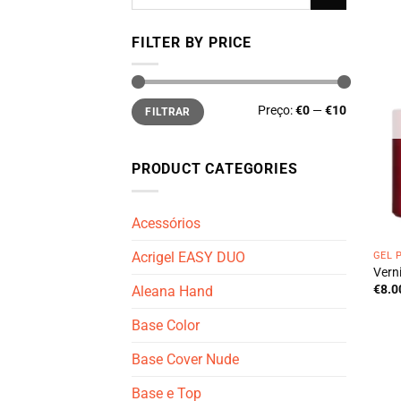
por:
FILTER BY PRICE
Preço
Preço
Preço:
€0
—
€10
FILTRAR
mínimo
máximo
PRODUCT CATEGORIES
Acessórios
Acrigel EASY DUO
GEL 
Verni
€
8.0
Aleana Hand
Base Color
Base Cover Nude
Base e Top