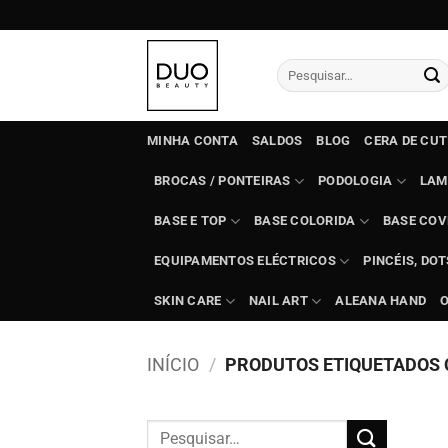
Skip
to
content
Pesquisar
por:
MINHA CONTA
SALDOS
BLOG
CERA DE CU
BROCAS / PONTEIRAS
PODOLOGIA
LAM
BASE E TOP
BASE COLORIDA
BASE COV
EQUIPAMENTOS ELÉCTRICOS
PINCÉIS, DO
SKIN CARE
NAIL ART
ALEANA HAND
INÍCIO
/
PRODUTOS ETIQUETADOS C
Pesquisar