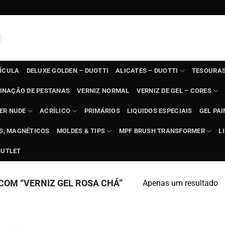
TÍCULA
DELUXE GOLDEN – DUOTTI
ALICATES – DUOTTI
TESOURAS
INAÇÃO DE PESTANAS
VERNIZ NORMAL
VERNIZ DE GEL – CORES
ER NUDE
ACRÍLICO
PRIMÁRIOS
LIQUIDOS ESPECIAIS
GEL PAI
TS, MAGNÉTICOS
MOLDES & TIPS
MPF BRUSH TRANSFORMER
L
OUTLET
OM “VERNIZ GEL ROSA CHÁ”
Apenas um resultado