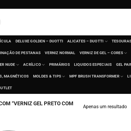
TÍCULA
DELUXE GOLDEN – DUOTTI
ALICATES – DUOTTI
TESOURAS
INAÇÃO DE PESTANAS
VERNIZ NORMAL
VERNIZ DE GEL – CORES
ER NUDE
ACRÍLICO
PRIMÁRIOS
LIQUIDOS ESPECIAIS
GEL PAI
TS, MAGNÉTICOS
MOLDES & TIPS
MPF BRUSH TRANSFORMER
L
OUTLET
COM “VERNIZ GEL PRETO COM
Apenas um resultado