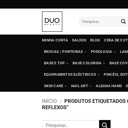
Skip
to
content
Pesquisar
por:
MINHA CONTA
SALDOS
BLOG
CERA DE CU
BROCAS / PONTEIRAS
PODOLOGIA
LAM
BASE E TOP
BASE COLORIDA
BASE COV
EQUIPAMENTOS ELÉCTRICOS
PINCÉIS, DO
SKIN CARE
NAIL ART
ALEANA HAND
INÍCIO
/
PRODUTOS ETIQUETADOS 
REFLEXOS”
Pesquisar