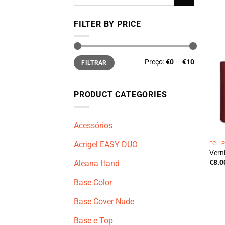
por:
FILTER BY PRICE
Preço
Preço
Preço:
€0
—
€10
FILTRAR
mínimo
máximo
PRODUCT CATEGORIES
Acessórios
Acrigel EASY DUO
ECLI
Verni
€
8.0
Aleana Hand
Base Color
Base Cover Nude
Base e Top