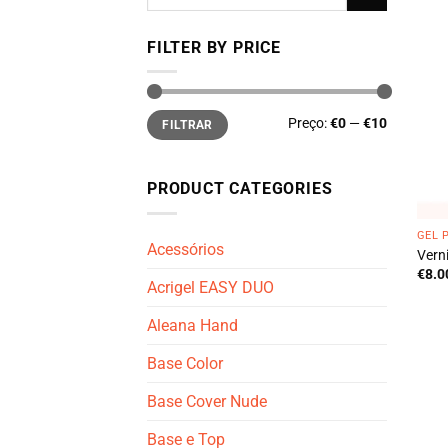
por:
FILTER BY PRICE
Preço
Preço
Preço:
€0
—
€10
FILTRAR
mínimo
máximo
PRODUCT CATEGORIES
GEL 
Acessórios
Vern
€
8.0
Acrigel EASY DUO
Aleana Hand
Base Color
Base Cover Nude
Base e Top