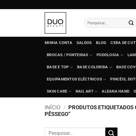
Skip
to
content
Pesquisar
por:
MINHA CONTA
SALDOS
BLOG
CERA DE CU
BROCAS / PONTEIRAS
PODOLOGIA
LAM
BASE E TOP
BASE COLORIDA
BASE COV
EQUIPAMENTOS ELÉCTRICOS
PINCÉIS, DO
SKIN CARE
NAIL ART
ALEANA HAND
INÍCIO
/
PRODUTOS ETIQUETADOS C
PÊSSEGO”
Pesquisar