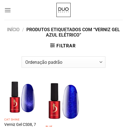
Skip
to
content
INÍCIO
/
PRODUTOS ETIQUETADOS COM “VERNIZ GEL
AZUL ELÉTRICO”
FILTRAR
CAT SHINE
Verniz Gel CS08, 7
BLUE