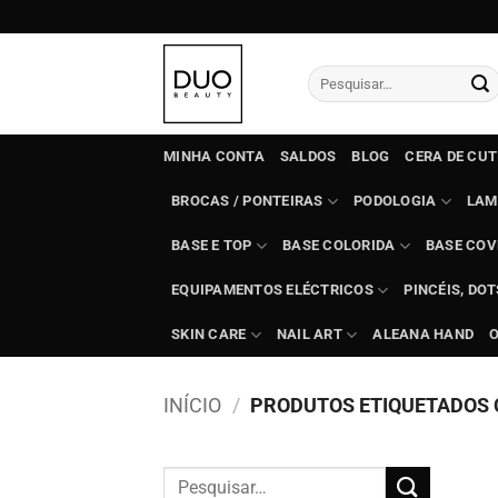
Skip
to
content
Pesquisar
por:
MINHA CONTA
SALDOS
BLOG
CERA DE CU
BROCAS / PONTEIRAS
PODOLOGIA
LAM
BASE E TOP
BASE COLORIDA
BASE COV
EQUIPAMENTOS ELÉCTRICOS
PINCÉIS, DO
SKIN CARE
NAIL ART
ALEANA HAND
INÍCIO
/
PRODUTOS ETIQUETADOS C
Pesquisar