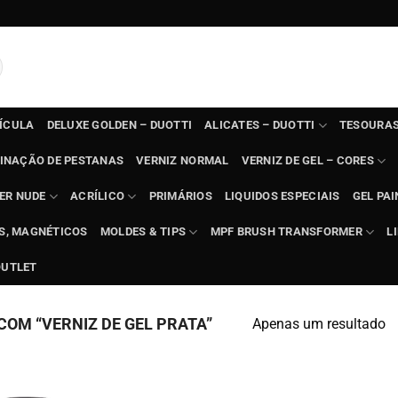
TÍCULA
DELUXE GOLDEN – DUOTTI
ALICATES – DUOTTI
TESOURAS
INAÇÃO DE PESTANAS
VERNIZ NORMAL
VERNIZ DE GEL – CORES
ER NUDE
ACRÍLICO
PRIMÁRIOS
LIQUIDOS ESPECIAIS
GEL PAI
TS, MAGNÉTICOS
MOLDES & TIPS
MPF BRUSH TRANSFORMER
L
OUTLET
OM “VERNIZ DE GEL PRATA”
Apenas um resultado