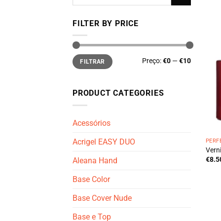
por:
FILTER BY PRICE
Preço
Preço
Preço:
€0
—
€10
FILTRAR
mínimo
máximo
PRODUCT CATEGORIES
Acessórios
Acrigel EASY DUO
PERF
Vern
€
8.5
Aleana Hand
Base Color
Base Cover Nude
Base e Top