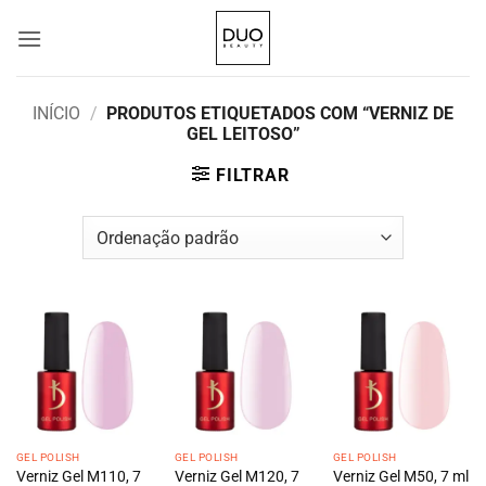
Skip
to
content
INÍCIO
/
PRODUTOS ETIQUETADOS COM “VERNIZ DE
GEL LEITOSO”
FILTRAR
GEL POLISH
GEL POLISH
GEL POLISH
Verniz Gel M110, 7
Verniz Gel M120, 7
Verniz Gel M50, 7 ml