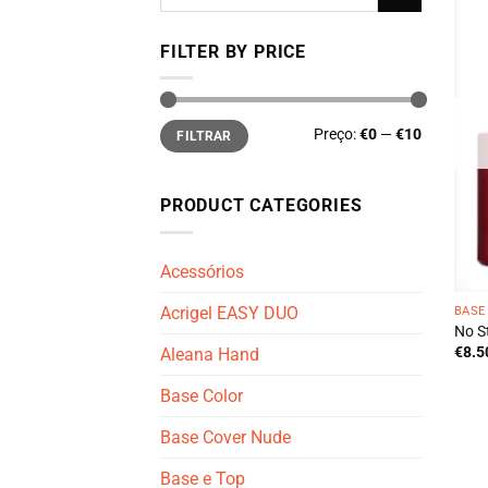
por:
FILTER BY PRICE
Preço
Preço
Preço:
€0
—
€10
FILTRAR
mínimo
máximo
PRODUCT CATEGORIES
Acessórios
Acrigel EASY DUO
BASE
No S
€
8.5
Aleana Hand
Base Color
Base Cover Nude
Base e Top