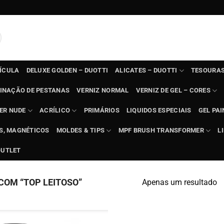
TÍCULA
DELUXE GOLDEN – DUOTTI
ALICATES – DUOTTI
TESOURAS
INAÇÃO DE PESTANAS
VERNIZ NORMAL
VERNIZ DE GEL – CORES
ER NUDE
ACRÍLICO
PRIMÁRIOS
LIQUIDOS ESPECIAIS
GEL PAI
TS, MAGNÉTICOS
MOLDES & TIPS
MPF BRUSH TRANSFORMER
L
OUTLET
OM “TOP LEITOSO”
Apenas um resultado