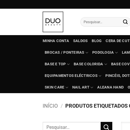
Skip
to
content
Pesquisar
por:
MINHA CONTA
SALDOS
BLOG
CERA DE CU
BROCAS / PONTEIRAS
PODOLOGIA
LAM
BASE E TOP
BASE COLORIDA
BASE COV
EQUIPAMENTOS ELÉCTRICOS
PINCÉIS, DO
SKIN CARE
NAIL ART
ALEANA HAND
INÍCIO
/
PRODUTOS ETIQUETADOS C
Pesquisar