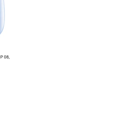
P 08,