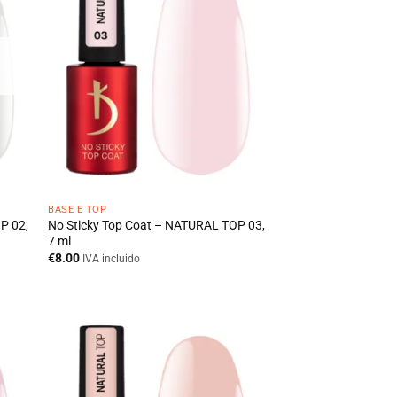
BASE E TOP
P 02,
No Sticky Top Coat – NATURAL TOP 03,
7 ml
€
8.00
IVA incluido