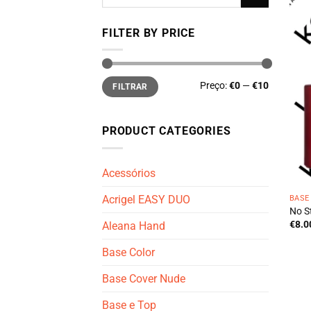
por:
FILTER BY PRICE
Preço
Preço
Preço:
€0
—
€10
FILTRAR
mínimo
máximo
PRODUCT CATEGORIES
Acessórios
Acrigel EASY DUO
BASE
No S
€
8.0
Aleana Hand
Base Color
Base Cover Nude
Base e Top