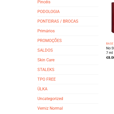
Pincéis
PODOLOGIA
PONTEIRAS / BROCAS
Primários
PROMOÇÕES
BASE
No S
SALDOS
7 ml
€
8.0
Skin Care
STALEKS
TPO FREE
ÜLKA
Uncategorized
Verniz Normal