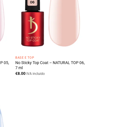
BASE E TOP
P 05,
No Sticky Top Coat – NATURAL TOP 06,
7 ml
€
8.00
IVA incluido