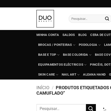
Skip
to
content
Pesquisar
por:
MINHA CONTA
SALDOS
BLOG
CERA DE CU
BROCAS / PONTEIRAS
PODOLOGIA
LAM
BASE E TOP
BASE COLORIDA
BASE COV
EQUIPAMENTOS ELÉCTRICOS
PINCÉIS, DO
SKIN CARE
NAIL ART
ALEANA HAND
INÍCIO
/
PRODUTOS ETIQUETADOS 
CAMUFLADO”
Pesquisar