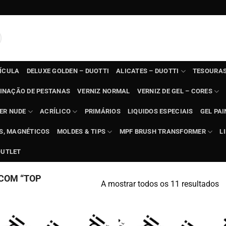
TÍCULA
DELUXE GOLDEN – DUOTTI
ALICATES – DUOTTI
TESOURAS
INAÇÃO DE PESTANAS
VERNIZ NORMAL
VERNIZ DE GEL – CORES
ER NUDE
ACRÍLICO
PRIMÁRIOS
LIQUIDOS ESPECIAIS
GEL PAI
TS, MAGNÉTICOS
MOLDES & TIPS
MPF BRUSH TRANSFORMER
L
OUTLET
COM “TOP
A mostrar todos os 11 resultados