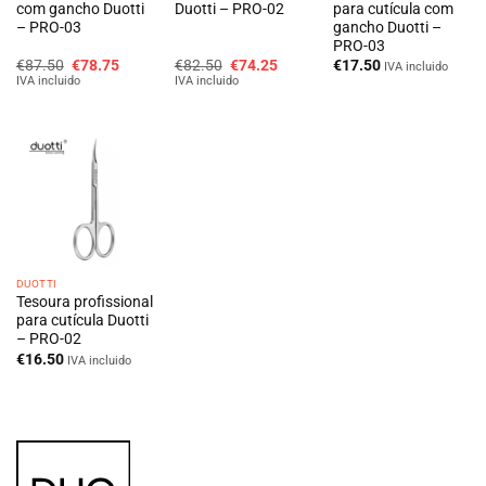
com gancho Duotti
Duotti – PRO-02
para cutícula com
– PRO-03
gancho Duotti –
PRO-03
O
O
O
O
€
87.50
€
78.75
€
82.50
€
74.25
€
17.50
IVA incluido
preço
preço
preço
preço
IVA incluido
IVA incluido
original
atual
original
atual
era:
é:
era:
é:
€87.50.
€78.75.
€82.50.
€74.25.
DUOTTI
Tesoura profissional
para cutícula Duotti
– PRO-02
€
16.50
IVA incluido