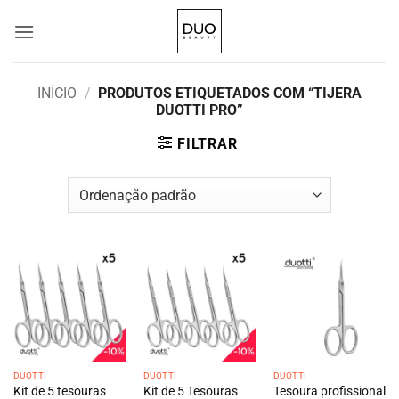
Skip
to
content
INÍCIO
/
PRODUTOS ETIQUETADOS COM “TIJERA
DUOTTI PRO”
FILTRAR
DUOTTI
DUOTTI
DUOTTI
Kit de 5 tesouras
Kit de 5 Tesouras
Tesoura profissional